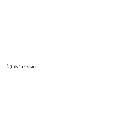
(
0
)
Não Gosto