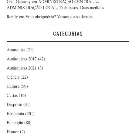
LUÍS GONÇALVES SECO
Gsm Gateway
em
ADMINISTRAÇÃO CENTRAL vs
ADMINISTRAÇÃO LOCAL, Dois pesos, Duas medidas
Rently
em
Voto obrigatório? Vamos a esse debate.
LUÍSA TEIXEIRA VAZ
LUIZ ALONSO
CATEGORIAS
MANUEL DAMAS
Autarquias
(21)
Autárquicas 2017
(42)
MANUEL JORGE
Autárquicas 2021
(3)
Ciência
(22)
MANUEL VITORINO
Cultura
(59)
MARCO AURÉLIO
Curtas
(16)
Desporto
(41)
CARVALHO
Economia
(201)
Educação
(80)
MARCO VERÍSSIMO
Humor
(2)