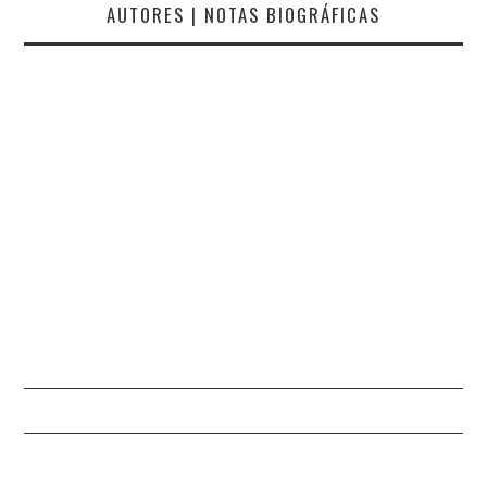
AUTORES | NOTAS BIOGRÁFICAS
NORBERTO VALÉRIO
NUNO DA COSTA NATA
NUNO GAROUPA
NUNO TEIXEIRA CASTRO
PAULO FERREIRA
PAULO NETO
PAULO RAMALHEIRA
TEIXIERA
PAULO VALÉRIO