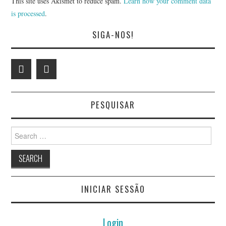
This site uses Akismet to reduce spam.
Learn how your comment data
is processed
.
HÉLDER SANTOS
SIGA-NOS!
HUGO DIAS
JOÃO MONTEIRO LIMA
JOÃO PINHEIRO
PESQUISAR
JOÃO RAMOS
Search
for:
JOAQUIM AMÂNDIO
SANTOS
INICIAR SESSÃO
JOAQUIM PAULO
Login
NOGUEIRA