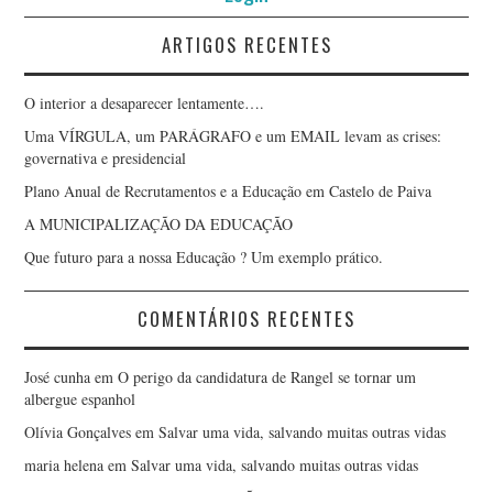
ARTIGOS RECENTES
JORGE ANTÔNIO
O interior a desaparecer lentamente….
MONTEIRO DE LIMA
Uma VÍRGULA, um PARÁGRAFO e um EMAIL levam as crises:
governativa e presidencial
JORGE MADUREIRA
Plano Anual de Recrutamentos e a Educação em Castelo de Paiva
JOSÉ ANTÓNIO BARBOSA
A MUNICIPALIZAÇÃO DA EDUCAÇÃO
Que futuro para a nossa Educação ? Um exemplo prático.
JOSÉ ANTÓNIO FERREIRA
COMENTÁRIOS RECENTES
JOSÉ GABRIEL QUARESMA
José cunha
em
O perigo da candidatura de Rangel se tornar um
JOSÉ LUÍS FOGO
albergue espanhol
Olívia Gonçalves
em
Salvar uma vida, salvando muitas outras vidas
LUÍS CIRILO CARVALHO
maria helena
em
Salvar uma vida, salvando muitas outras vidas