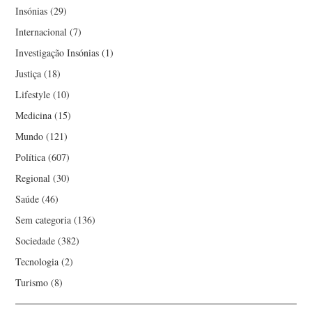
MARGARIDA MANO
Insónias
(29)
Internacional
(7)
MARIA CRUZ
Investigação Insónias
(1)
Justiça
(18)
MARIELLA AUGUSTA
Lifestyle
(10)
Medicina
(15)
MÁRIO NUNO NEVES
Mundo
(121)
MARTHA MENDES
Política
(607)
Regional
(30)
MAYKE
Saúde
(46)
Sem categoria
(136)
MONICA SABROSA
Sociedade
(382)
NARCISO MIRANDA
Tecnologia
(2)
Turismo
(8)
NORBERTO PIRES