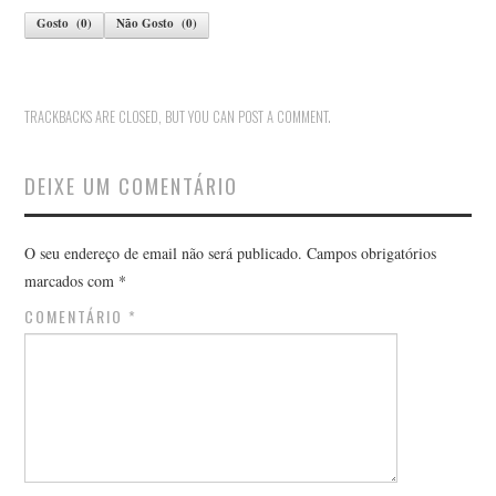
ANA RAMALHEIRA
Gosto
(
0
)
Não Gosto
(
0
)
ANTERO FILGUEIRAS
TRACKBACKS ARE CLOSED, BUT YOU CAN
POST A COMMENT
.
ANTÓNIO ALVES DA SILVA
DEIXE UM COMENTÁRIO
ANTÓNIO ARAÚJO
ANTÓNIO CAPUCHO
O seu endereço de email não será publicado.
Campos obrigatórios
marcados com
*
ANTÓNIO MARTINHO
COMENTÁRIO
*
ARNALDO COELHO
ARTUR OSÓRIO ARAÚJO
BRUNO COSTA CARVALHO