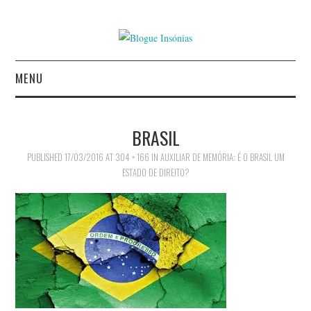
MENU
INÍCIO
BRASIL
AUTORES
PUBLISHED
17/03/2016
AT
304 × 166
IN
AUXILIAR DE MEMÓRIA: É O BRASIL UM
ESTADO DE DIREITO?
AGUIAR CASTRO
ALEXANDRE MIGUEL
MESTRE
AMÉRICO COUTINHO