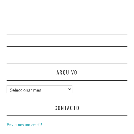
NORBERTO VALÉRIO
NUNO DA COSTA NATA
NUNO GAROUPA
NUNO TEIXEIRA CASTRO
PAULO FERREIRA
ARQUIVO
PAULO NETO
Arquivo
PAULO RAMALHEIRA
CONTACTO
TEIXIERA
Envie-nos um email!
PAULO VALÉRIO