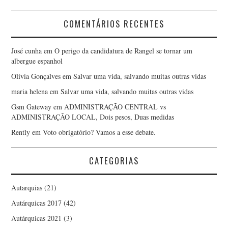
COMENTÁRIOS RECENTES
JORGE ANTÔNIO
MONTEIRO DE LIMA
José cunha
em
O perigo da candidatura de Rangel se tornar um
albergue espanhol
JORGE MADUREIRA
Olívia Gonçalves
em
Salvar uma vida, salvando muitas outras vidas
maria helena
em
Salvar uma vida, salvando muitas outras vidas
JOSÉ ANTÓNIO BARBOSA
Gsm Gateway
em
ADMINISTRAÇÃO CENTRAL vs
ADMINISTRAÇÃO LOCAL, Dois pesos, Duas medidas
JOSÉ ANTÓNIO FERREIRA
Rently
em
Voto obrigatório? Vamos a esse debate.
JOSÉ GABRIEL QUARESMA
CATEGORIAS
JOSÉ LUÍS FOGO
Autarquias
(21)
Autárquicas 2017
(42)
LUÍS CIRILO CARVALHO
Autárquicas 2021
(3)