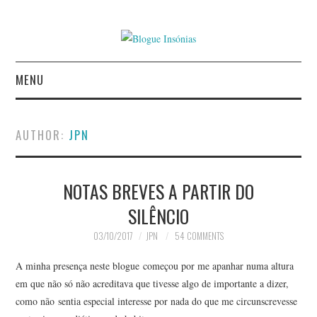
MENU
INÍCIO
AUTHOR:
JPN
AUTORES
AGUIAR CASTRO
NOTAS BREVES A PARTIR DO
SILÊNCIO
ALEXANDRE MIGUEL
03/10/2017
JPN
54 COMMENTS
MESTRE
A minha presença neste blogue começou por me apanhar numa altura
em que não só não acreditava que tivesse algo de importante a dizer,
AMÉRICO COUTINHO
como não sentia especial interesse por nada do que me circunscrevesse