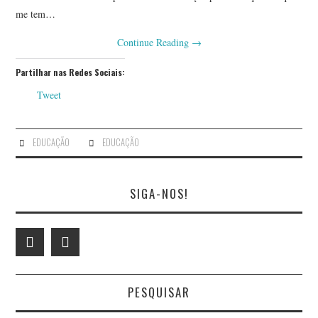
me tem…
BRUNO PINTO
Continue Reading
→
CYNTHIA VALENTE
Partilhar nas Redes Sociais:
ELVIRA CARÇÃO-DE-
Tweet
GÁLIO
EDUCAÇÃO
EDUCAÇÃO
FERNANDO FIGUEIREDO
SIGA-NOS!
FERNANDO TAVARES
FRANCISCO CLAUDINO
FRANCISCO LEITE
PESQUISAR
CASTRO