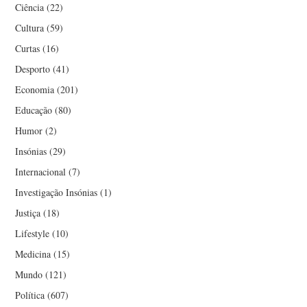
LUÍS GONÇALVES SECO
Ciência
(22)
Cultura
(59)
LUÍSA TEIXEIRA VAZ
Curtas
(16)
Desporto
(41)
LUIZ ALONSO
Economia
(201)
MANUEL DAMAS
Educação
(80)
Humor
(2)
MANUEL JORGE
Insónias
(29)
Internacional
(7)
MANUEL VITORINO
Investigação Insónias
(1)
MARCO AURÉLIO
Justiça
(18)
Lifestyle
(10)
CARVALHO
Medicina
(15)
Mundo
(121)
MARCO VERÍSSIMO
Política
(607)