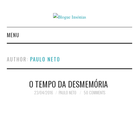
MENU
INÍCIO
AUTHOR:
PAULO NETO
AUTORES
O TEMPO DA DESMEMÓRIA
CONTACTO
23/04/2016
PAULO NETO
50 COMMENTS
POLÍTICA DE
PRIVACIDADE