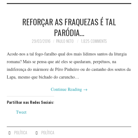
REFORÇAR AS FRAQUEZAS É TAL
PARÓDIA…
29/03/2016
PAULO NETO
1.825 COMMENTS
Acode-nos a tal fogo-faralho qual dos mais lídimos santos da liturgia
romana? Mais se pensa que até eles se quedaram, perpétuos, na
indiferença do mármore de Pêro Pinheiro ou do castanho dos soutos da
Lapa, mesmo que bichado do caruncho…
Continue Reading
→
Partilhar nas Redes Sociais:
Tweet
POLÍTICA
POLÍTICA