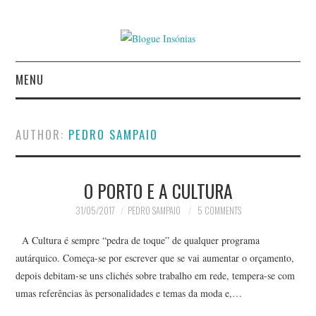
MENU
INÍCIO
AUTHOR:
PEDRO SAMPAIO
AUTORES
O PORTO E A CULTURA
CONTACTO
31/05/2017
PEDRO SAMPAIO
5 COMMENTS
POLÍTICA DE
A Cultura é sempre “pedra de toque” de qualquer programa
PRIVACIDADE
autárquico. Começa-se por escrever que se vai aumentar o orçamento,
depois debitam-se uns clichés sobre trabalho em rede, tempera-se com
umas referências às personalidades e temas da moda e,…