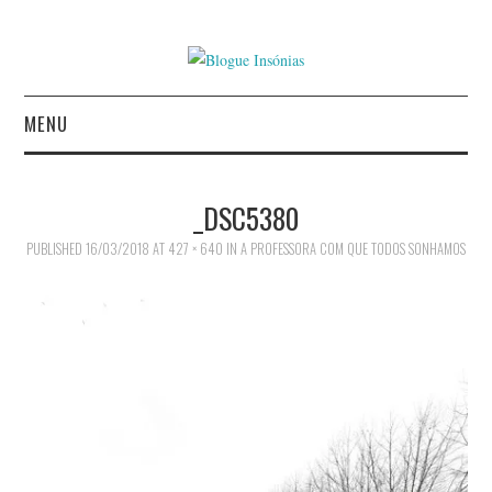
MENU
INÍCIO
_DSC5380
AUTORES
PUBLISHED
16/03/2018
AT
427 × 640
IN
A PROFESSORA COM QUE TODOS SONHAMOS
CONTACTO
POLÍTICA DE
PRIVACIDADE