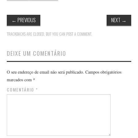
←
PREVIOUS
NEXT
→
TRACKBACKS ARE CLOSED, BUT YOU CAN
POST A COMMENT
.
DEIXE UM COMENTÁRIO
O seu endereço de email não será publicado.
Campos obrigatórios
marcados com
*
COMENTÁRIO
*