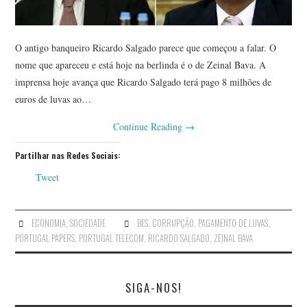
O antigo banqueiro Ricardo Salgado parece que começou a falar. O
nome que apareceu e está hoje na berlinda é o de Zeinal Bava. A
imprensa hoje avança que Ricardo Salgado terá pago 8 milhões de
euros de luvas ao…
Continue Reading
→
Partilhar nas Redes Sociais:
Tweet
ECONOMIA
,
SOCIEDADE
BES
,
CORRUPÇÃO
,
PAGAMENTO DE LUVAS
,
PORTUGAL PAPERS
,
PORTUGAL TELECOM
,
RICARDO SALGADO
,
ZEINAL BAVA
SIGA-NOS!