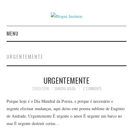
MENU
INÍCIO
URGENTEMENTE
AUTORES
URGENTEMENTE
CONTACTO
21/03/2016
SANDRA SOUSA
2 COMMENTS
POLÍTICA DE
Porque hoje é o Dia Mundial da Poesia, e porque é necessário e
PRIVACIDADE
urgente efectuar mudanças, aqui deixo este poema sublime de Eugénio
de Andrade: Urgentemente É urgente o amor É urgente um barco no
mar É urgente destruir certas…