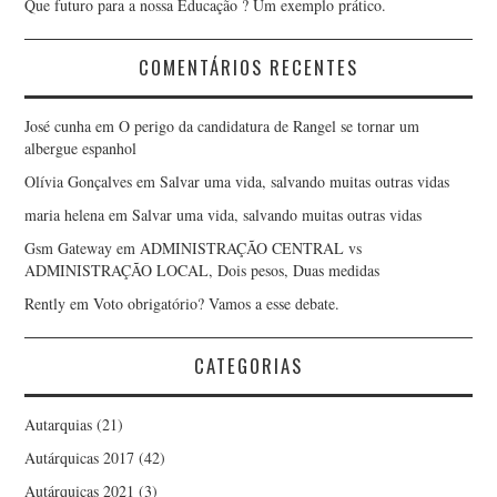
Que futuro para a nossa Educação ? Um exemplo prático.
JORGE ANTÔNIO
COMENTÁRIOS RECENTES
MONTEIRO DE LIMA
José cunha
em
O perigo da candidatura de Rangel se tornar um
albergue espanhol
JORGE MADUREIRA
Olívia Gonçalves
em
Salvar uma vida, salvando muitas outras vidas
maria helena
em
Salvar uma vida, salvando muitas outras vidas
JOSÉ ANTÓNIO BARBOSA
Gsm Gateway
em
ADMINISTRAÇÃO CENTRAL vs
ADMINISTRAÇÃO LOCAL, Dois pesos, Duas medidas
JOSÉ ANTÓNIO FERREIRA
Rently
em
Voto obrigatório? Vamos a esse debate.
JOSÉ GABRIEL QUARESMA
CATEGORIAS
JOSÉ LUÍS FOGO
Autarquias
(21)
LUÍS CIRILO CARVALHO
Autárquicas 2017
(42)
Autárquicas 2021
(3)