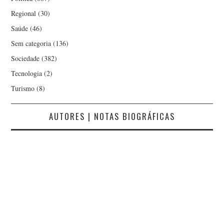
MARGARIDA MANO
Regional
(30)
Saúde
(46)
MARIA CRUZ
Sem categoria
(136)
MARIELLA AUGUSTA
Sociedade
(382)
Tecnologia
(2)
MÁRIO NUNO NEVES
Turismo
(8)
MARTHA MENDES
AUTORES | NOTAS BIOGRÁFICAS
MAYKE
MONICA SABROSA
NARCISO MIRANDA
NORBERTO PIRES