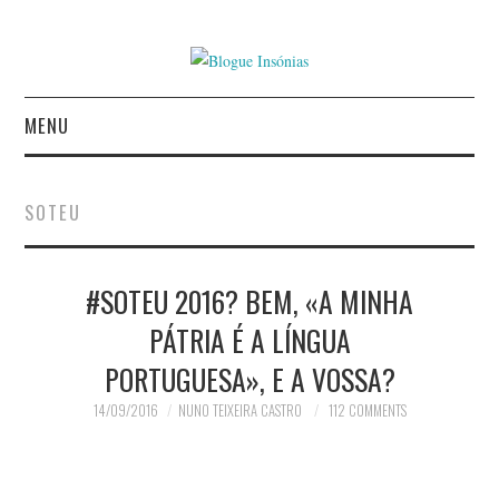
MENU
INÍCIO
SOTEU
AUTORES
AGUIAR CASTRO
#SOTEU 2016? BEM, «A MINHA
PÁTRIA É A LÍNGUA
ALEXANDRE MIGUEL
PORTUGUESA», E A VOSSA?
MESTRE
14/09/2016
NUNO TEIXEIRA CASTRO
112 COMMENTS
AMÉRICO COUTINHO