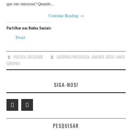
que isto interessa? Quando…
BRUNO PINTO
Continue Reading
→
CYNTHIA VALENTE
Partilhar nas Redes Sociais:
Tweet
ELVIRA CARÇÃO-DE-
GÁLIO
POLÍTICA
,
SOCIEDADE
DIÁSPORA PORTUGUESA
,
JUNCKER
,
SOTEU
,
UNIÃO
EUROPEIA
FERNANDO FIGUEIREDO
FERNANDO TAVARES
SIGA-NOS!
FRANCISCO CLAUDINO
FRANCISCO LEITE
PESQUISAR
CASTRO