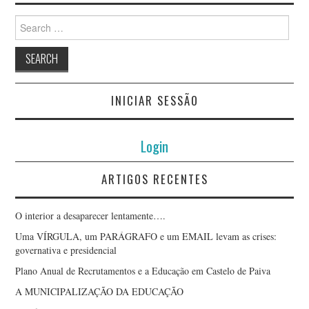
Search
HÉLDER SANTOS
for:
HUGO DIAS
JOÃO MONTEIRO LIMA
INICIAR SESSÃO
JOÃO PINHEIRO
Login
JOÃO RAMOS
ARTIGOS RECENTES
JOAQUIM AMÂNDIO
O interior a desaparecer lentamente….
SANTOS
Uma VÍRGULA, um PARÁGRAFO e um EMAIL levam as crises:
governativa e presidencial
JOAQUIM PAULO
Plano Anual de Recrutamentos e a Educação em Castelo de Paiva
A MUNICIPALIZAÇÃO DA EDUCAÇÃO
NOGUEIRA