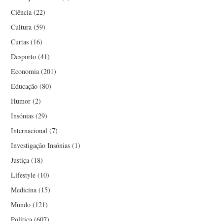
LUÍS GONÇALVES SECO
Ciência
(22)
LUÍSA TEIXEIRA VAZ
Cultura
(59)
Curtas
(16)
LUIZ ALONSO
Desporto
(41)
Economia
(201)
MANUEL DAMAS
Educação
(80)
Humor
(2)
MANUEL JORGE
Insónias
(29)
MANUEL VITORINO
Internacional
(7)
Investigação Insónias
(1)
MARCO AURÉLIO
Justiça
(18)
Lifestyle
(10)
CARVALHO
Medicina
(15)
MARCO VERÍSSIMO
Mundo
(121)
Política
(607)