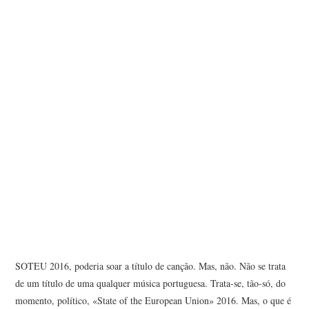
ANA RAMALHEIRA
ANTERO FILGUEIRAS
ANTÓNIO ALVES DA SILVA
ANTÓNIO ARAÚJO
ANTÓNIO CAPUCHO
ANTÓNIO MARTINHO
ARNALDO COELHO
ARTUR OSÓRIO ARAÚJO
SOTEU 2016, poderia soar a título de canção. Mas, não. Não se trata
de um título de uma qualquer música portuguesa. Trata-se, tão-só, do
BRUNO COSTA CARVALHO
momento, político, «State of the European Union» 2016. Mas, o que é