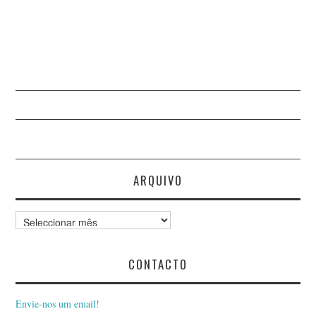
NORBERTO VALÉRIO
NUNO DA COSTA NATA
NUNO GAROUPA
NUNO TEIXEIRA CASTRO
PAULO FERREIRA
ARQUIVO
PAULO NETO
Arquivo
PAULO RAMALHEIRA
CONTACTO
TEIXIERA
Envie-nos um email!
PAULO VALÉRIO