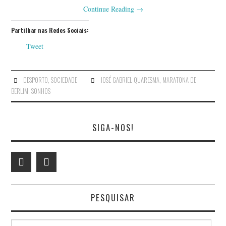
Continue Reading
→
Partilhar nas Redes Sociais:
Tweet
DESPORTO
,
SOCIEDADE
JOSÉ GABRIEL QUARESMA
,
MARATONA DE
BERLIM
,
SONHOS
SIGA-NOS!
PESQUISAR
Search