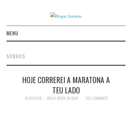
MENU
INÍCIO
SONHOS
AUTORES
HOJE CORREREI A MARATONA A
CONTACTO
TEU LADO
POLÍTICA DE
16/09/2018
PAULO VIEIRA DA SILVA
366 COMMENTS
PRIVACIDADE