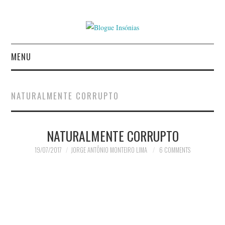
MENU
INÍCIO
NATURALMENTE CORRUPTO
AUTORES
NATURALMENTE CORRUPTO
CONTACTO
19/07/2017
JORGE ANTÔNIO MONTEIRO LIMA
6 COMMENTS
POLÍTICA DE
PRIVACIDADE