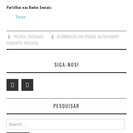
Partilhar nas Redes Sociais:
Tweet
POLÍTICA
,
SOCIEDADE
ACOMODAÇÃO DAS PESSOAS
,
NATURALMENTE
CORRUPTO
,
POLITICOS
SIGA-NOS!
PESQUISAR
Search
for: