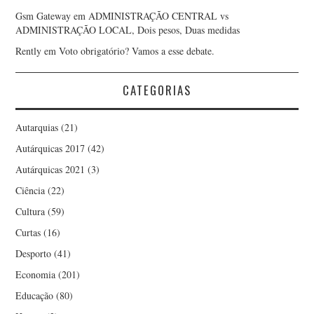
Gsm Gateway
em
ADMINISTRAÇÃO CENTRAL vs
ADMINISTRAÇÃO LOCAL, Dois pesos, Duas medidas
JORGE ANTÔNIO
Rently
em
Voto obrigatório? Vamos a esse debate.
MONTEIRO DE LIMA
CATEGORIAS
JORGE MADUREIRA
Autarquias
(21)
JOSÉ ANTÓNIO BARBOSA
Autárquicas 2017
(42)
Autárquicas 2021
(3)
JOSÉ ANTÓNIO FERREIRA
Ciência
(22)
JOSÉ GABRIEL QUARESMA
Cultura
(59)
Curtas
(16)
JOSÉ LUÍS FOGO
Desporto
(41)
Economia
(201)
LUÍS CIRILO CARVALHO
Educação
(80)