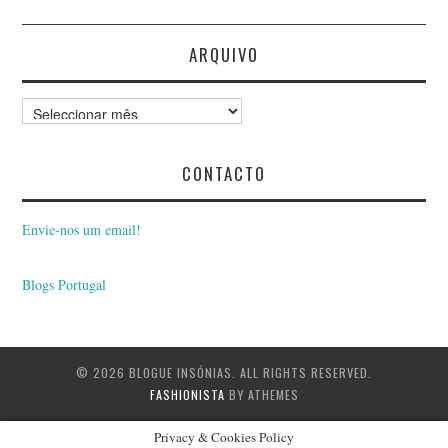
NORBERTO VALÉRIO
ARQUIVO
NUNO DA COSTA NATA
Arquivo
NUNO GAROUPA
CONTACTO
NUNO TEIXEIRA CASTRO
PAULO FERREIRA
Envie-nos um email!
PAULO NETO
Blogs Portugal
PAULO RAMALHEIRA
© 2026 BLOGUE INSÓNIAS. ALL RIGHTS RESERVED.
TEIXIERA
FASHIONISTA
BY ATHEMES
PAULO VALÉRIO
Privacy & Cookies Policy