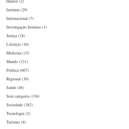
Humor
(2)
LUÍS GONÇALVES SECO
Insónias
(29)
LUÍSA TEIXEIRA VAZ
Internacional
(7)
Investigação Insónias
(1)
LUIZ ALONSO
Justiça
(18)
Lifestyle
(10)
MANUEL DAMAS
Medicina
(15)
MANUEL JORGE
Mundo
(121)
Política
(607)
MANUEL VITORINO
Regional
(30)
Saúde
(46)
MARCO AURÉLIO
Sem categoria
(136)
CARVALHO
Sociedade
(382)
Tecnologia
(2)
MARCO VERÍSSIMO
Turismo
(8)