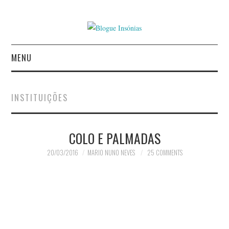
MENU
INÍCIO
INSTITUIÇÕES
AUTORES
AGUIAR CASTRO
COLO E PALMADAS
20/03/2016
MARIO NUNO NEVES
25 COMMENTS
ALEXANDRE MIGUEL
MESTRE
AMÉRICO COUTINHO