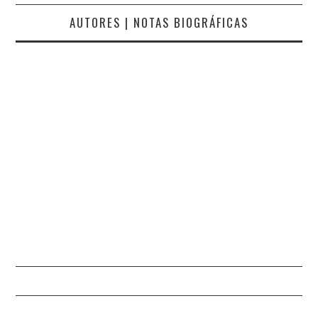
MARGARIDA MANO
AUTORES | NOTAS BIOGRÁFICAS
MARIA CRUZ
MARIELLA AUGUSTA
MÁRIO NUNO NEVES
MARTHA MENDES
MAYKE
MONICA SABROSA
NARCISO MIRANDA
NORBERTO PIRES