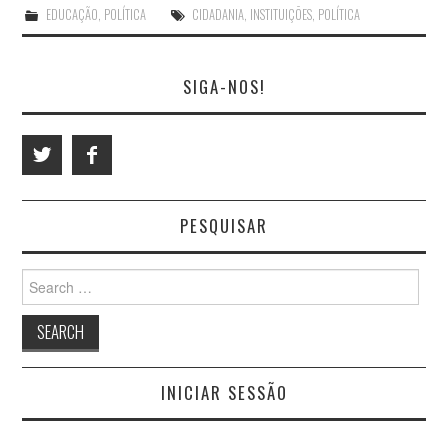
EDUCAÇÃO
,
POLÍTICA
CIDADANIA
,
INSTITUIÇÕES
,
POLÍTICA
BRUNO PINTO
CYNTHIA VALENTE
SIGA-NOS!
ELVIRA CARÇÃO-DE-
GÁLIO
PESQUISAR
FERNANDO FIGUEIREDO
Search
FERNANDO TAVARES
for:
FRANCISCO CLAUDINO
FRANCISCO LEITE
INICIAR SESSÃO
CASTRO