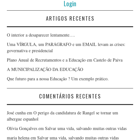
Login
HÉLDER SANTOS
ARTIGOS RECENTES
HUGO DIAS
O interior a desaparecer lentamente….
JOÃO MONTEIRO LIMA
Uma VÍRGULA, um PARÁGRAFO e um EMAIL levam as crises:
governativa e presidencial
JOÃO PINHEIRO
Plano Anual de Recrutamentos e a Educação em Castelo de Paiva
A MUNICIPALIZAÇÃO DA EDUCAÇÃO
JOÃO RAMOS
Que futuro para a nossa Educação ? Um exemplo prático.
JOAQUIM AMÂNDIO
COMENTÁRIOS RECENTES
SANTOS
José cunha
em
O perigo da candidatura de Rangel se tornar um
albergue espanhol
JOAQUIM PAULO
Olívia Gonçalves
em
Salvar uma vida, salvando muitas outras vidas
maria helena
em
Salvar uma vida, salvando muitas outras vidas
NOGUEIRA