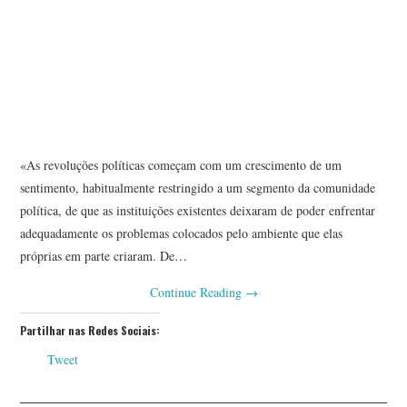
ANA RAMALHEIRA
ANTERO FILGUEIRAS
ANTÓNIO ALVES DA SILVA
ANTÓNIO ARAÚJO
«As revoluções políticas começam com um crescimento de um
sentimento, habitualmente restringido a um segmento da comunidade
ANTÓNIO CAPUCHO
política, de que as instituições existentes deixaram de poder enfrentar
adequadamente os problemas colocados pelo ambiente que elas
ANTÓNIO MARTINHO
próprias em parte criaram. De…
Continue Reading
→
ARNALDO COELHO
Partilhar nas Redes Sociais:
ARTUR OSÓRIO ARAÚJO
Tweet
BRUNO COSTA CARVALHO