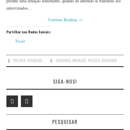
perante uma situação semelhante, quando de antemão se transmite aos
entrevistados…
Continue Reading
→
Partilhar nas Redes Sociais:
Tweet
POLÍTICA
,
SOCIEDADE
GOVERNOS
,
INOVAÇÃO
,
POLÍTICA
,
SOCIEDADE
SIGA-NOS!
PESQUISAR