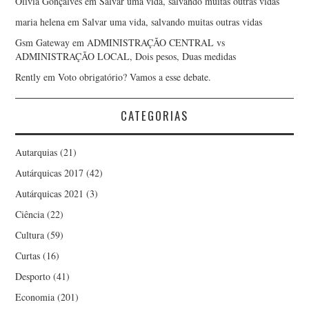
Olívia Gonçalves
em
Salvar uma vida, salvando muitas outras vidas
maria helena
em
Salvar uma vida, salvando muitas outras vidas
Gsm Gateway
em
ADMINISTRAÇÃO CENTRAL vs
ADMINISTRAÇÃO LOCAL, Dois pesos, Duas medidas
Rently
em
Voto obrigatório? Vamos a esse debate.
CATEGORIAS
Autarquias
(21)
Autárquicas 2017
(42)
Autárquicas 2021
(3)
Ciência
(22)
Cultura
(59)
Curtas
(16)
Desporto
(41)
Economia
(201)