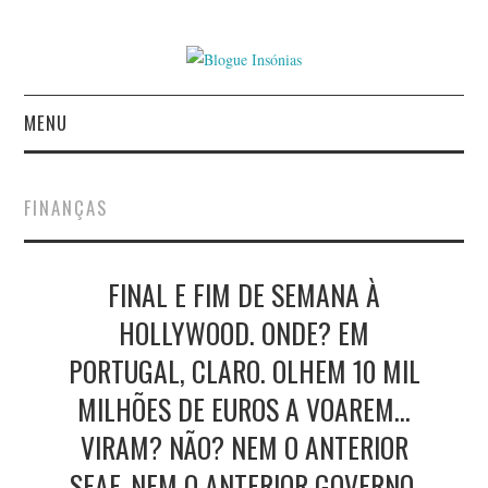
MENU
INÍCIO
FINANÇAS
AUTORES
FINAL E FIM DE SEMANA À
CONTACTO
HOLLYWOOD. ONDE? EM
POLÍTICA DE
PORTUGAL, CLARO. OLHEM 10 MIL
PRIVACIDADE
MILHÕES DE EUROS A VOAREM…
VIRAM? NÃO? NEM O ANTERIOR
SEAF. NEM O ANTERIOR GOVERNO.