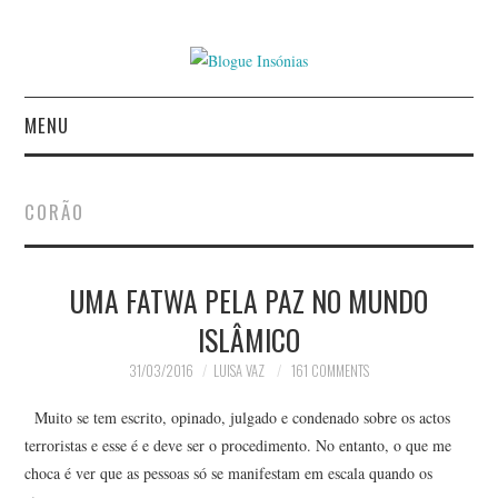
MENU
INÍCIO
CORÃO
AUTORES
UMA FATWA PELA PAZ NO MUNDO
CONTACTO
ISLÂMICO
POLÍTICA DE
31/03/2016
LUISA VAZ
161 COMMENTS
PRIVACIDADE
Muito se tem escrito, opinado, julgado e condenado sobre os actos
terroristas e esse é e deve ser o procedimento. No entanto, o que me
choca é ver que as pessoas só se manifestam em escala quando os