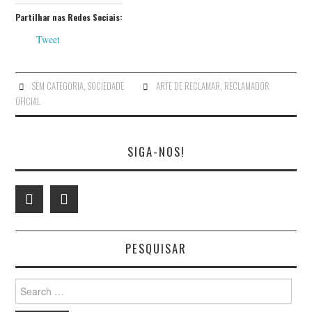
Partilhar nas Redes Sociais:
Tweet
SEM CATEGORIA
,
SOCIEDADE
ARTE DE RECLAMAR
,
RECLAMADOR
OFICIAL
SIGA-NOS!
PESQUISAR
Search
for: