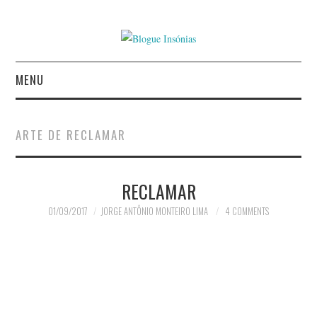
MENU
INÍCIO
ARTE DE RECLAMAR
AUTORES
RECLAMAR
CONTACTO
01/09/2017
JORGE ANTÔNIO MONTEIRO LIMA
4 COMMENTS
POLÍTICA DE
PRIVACIDADE