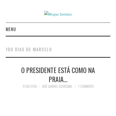
MENU
INÍCIO
100 DIAS DE MARCELO
AUTORES
O PRESIDENTE ESTÁ COMO NA
CONTACTO
PRAIA…
POLÍTICA DE
17/06/2016
JOSÉ GABRIEL QUARESMA
7 COMMENTS
PRIVACIDADE