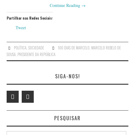
Continue Reading
→
Partilhar nas Redes Sociais:
Tweet
POLÍTICA
,
SOCIEDADE
100 DIAS DE MARCELO
,
MARCELO REBELO DE
SOUSA
,
PRESIDENTE DA REPÚBLICA
SIGA-NOS!
PESQUISAR
Search