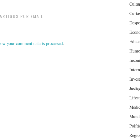
Cultu
Curta
ARTIGOS POR EMAIL.
Despo
Econ
Educa
ow your comment data is processed
.
Humo
Insón
Inter
Inves
Justiç
Lifest
Medic
Mund
Políti
Regio