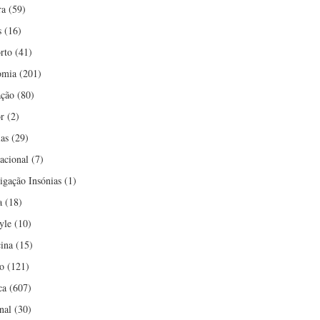
ra
(59)
s
(16)
rto
(41)
omia
(201)
ção
(80)
r
(2)
ias
(29)
nacional
(7)
tigação Insónias
(1)
a
(18)
yle
(10)
ina
(15)
o
(121)
ca
(607)
nal
(30)