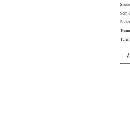
Saúde
Sem c
Socie
Tecno
Turis
A