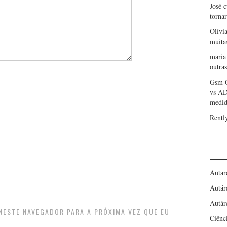
José 
torna
Olívi
muita
maria
outras
Gsm 
vs A
medid
Rentl
Autar
Autár
Autár
 NESTE NAVEGADOR PARA A PRÓXIMA VEZ QUE EU
Ciênc