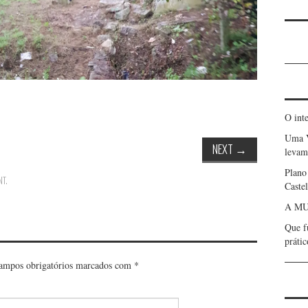
O int
Uma 
NEXT
→
levam 
Plano
NT
.
Caste
A MU
Que f
prátic
ampos obrigatórios marcados com
*