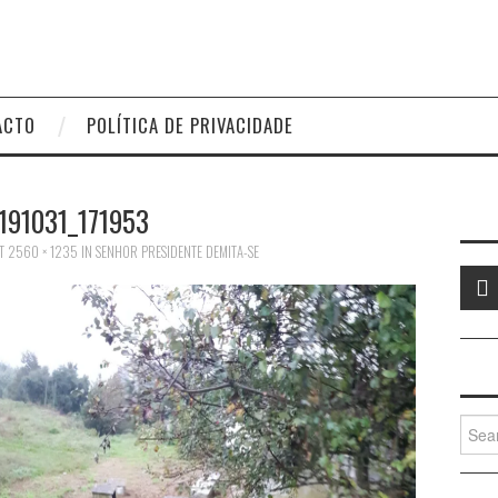
ACTO
POLÍTICA DE PRIVACIDADE
191031_171953
T
2560 × 1235
IN
SENHOR PRESIDENTE DEMITA-SE
Searc
for: