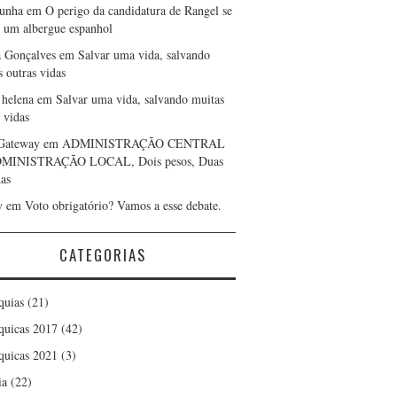
cunha
em
O perigo da candidatura de Rangel se
r um albergue espanhol
a Gonçalves
em
Salvar uma vida, salvando
s outras vidas
 helena
em
Salvar uma vida, salvando muitas
 vidas
Gateway
em
ADMINISTRAÇÃO CENTRAL
DMINISTRAÇÃO LOCAL, Dois pesos, Duas
as
y
em
Voto obrigatório? Vamos a esse debate.
CATEGORIAS
quias
(21)
quicas 2017
(42)
quicas 2021
(3)
ia
(22)