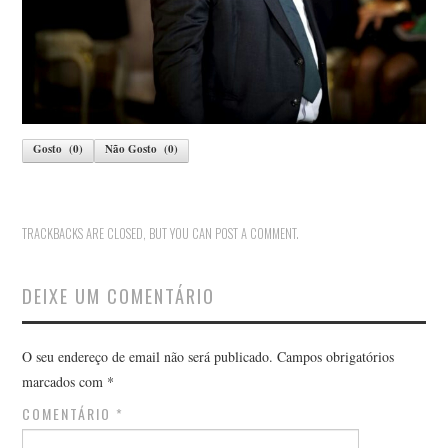
Gosto
(
0
)
Não Gosto
(
0
)
TRACKBACKS ARE CLOSED, BUT YOU CAN
POST A COMMENT
.
DEIXE UM COMENTÁRIO
O seu endereço de email não será publicado.
Campos obrigatórios
marcados com
*
COMENTÁRIO
*