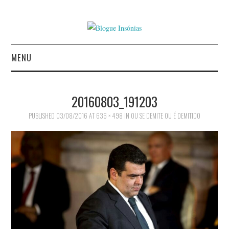
MENU
INÍCIO
20160803_191203
AUTORES
PUBLISHED
03/08/2016
AT
636 × 498
IN
OU SE DEMITE OU É DEMITIDO
CONTACTO
POLÍTICA DE
PRIVACIDADE