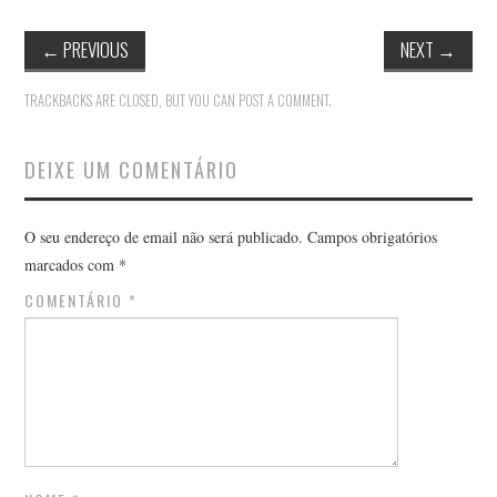
←
PREVIOUS
NEXT
→
TRACKBACKS ARE CLOSED, BUT YOU CAN
POST A COMMENT
.
DEIXE UM COMENTÁRIO
O seu endereço de email não será publicado.
Campos obrigatórios
marcados com
*
COMENTÁRIO
*