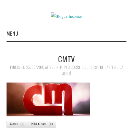
MENU
INÍCIO
CMTV
AUTORES
PUBLISHED
23/06/2016
AT
280 × 114
IN
O CORREIO QUE SERVE DE CARTEIRO DA
MANHÃ
CONTACTO
POLÍTICA DE
PRIVACIDADE
Gosto
(
0
)
Não Gosto
(
0
)