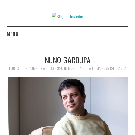
MENU
INÍCIO
NUNO-GAROUPA
AUTORES
PUBLISHED
26/01/2017
AT
1136 × 920
IN
NUNO GAROUPA E UMA NOVA ESPERANÇA
CONTACTO
POLÍTICA DE
PRIVACIDADE