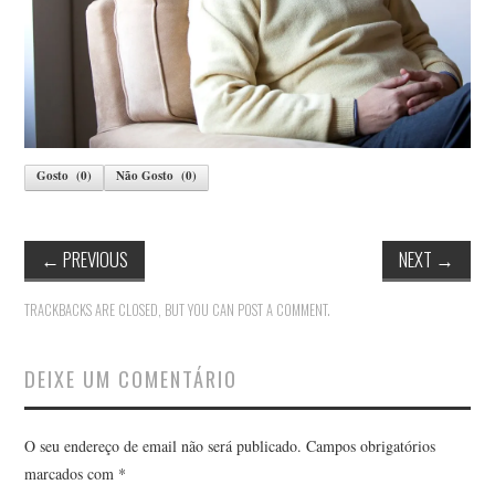
Gosto
(
0
)
Não Gosto
(
0
)
←
PREVIOUS
NEXT
→
TRACKBACKS ARE CLOSED, BUT YOU CAN
POST A COMMENT
.
DEIXE UM COMENTÁRIO
O seu endereço de email não será publicado.
Campos obrigatórios
marcados com
*