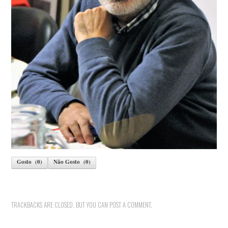
Gosto
(
0
)
Não Gosto
(
0
)
TRACKBACKS ARE CLOSED, BUT YOU CAN
POST A COMMENT
.