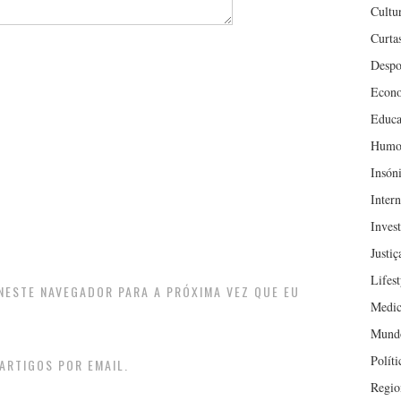
Cultu
Curta
Despo
Econ
Educa
Humo
Insón
Inter
Inves
Justiç
Lifest
 NESTE NAVEGADOR PARA A PRÓXIMA VEZ QUE EU
Medic
Mund
Políti
ARTIGOS POR EMAIL.
Regio