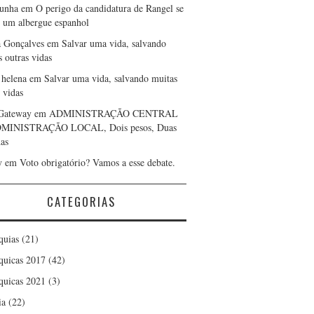
cunha
em
O perigo da candidatura de Rangel se
r um albergue espanhol
a Gonçalves
em
Salvar uma vida, salvando
s outras vidas
 helena
em
Salvar uma vida, salvando muitas
 vidas
Gateway
em
ADMINISTRAÇÃO CENTRAL
DMINISTRAÇÃO LOCAL, Dois pesos, Duas
as
y
em
Voto obrigatório? Vamos a esse debate.
CATEGORIAS
quias
(21)
quicas 2017
(42)
quicas 2021
(3)
ia
(22)