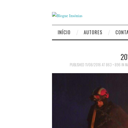
INÍCIO
AUTORES
CONT
20
PUBLISHED
11/08/2016
AT
863 × 896
IN
M