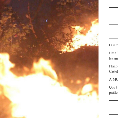
O int
Uma 
levam 
Plano
Caste
A MU
Que f
prátic