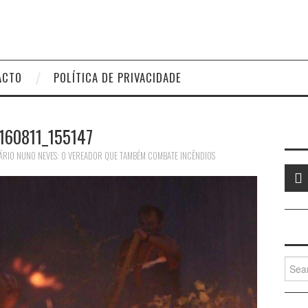
ACTO
POLÍTICA DE PRIVACIDADE
160811_155147
ÁRIO NUNO NEVES: O VEREADOR QUE TAMBÉM COMBATE INCÊNDIOS
Searc
for: