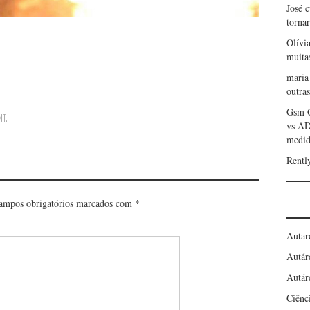
José 
torna
Olívi
muita
maria
outras
Gsm 
NT
.
vs A
medid
Rentl
ampos obrigatórios marcados com
*
Autar
Autár
Autár
Ciênc