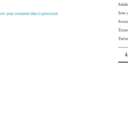
Saúde
Sem c
ow your comment data is processed
.
Socie
Tecno
Turis
A