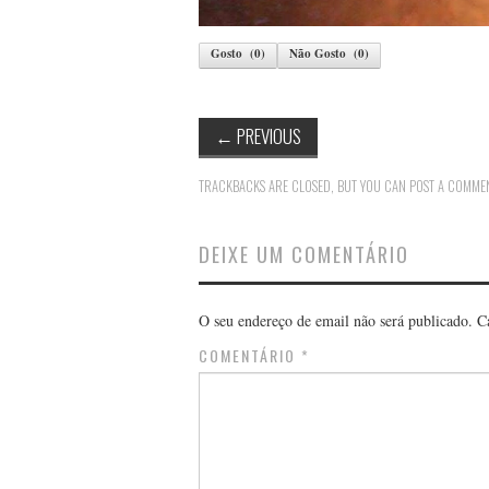
Gosto
(
0
)
Não Gosto
(
0
)
←
PREVIOUS
TRACKBACKS ARE CLOSED, BUT YOU CAN
POST A COMME
DEIXE UM COMENTÁRIO
O seu endereço de email não será publicado.
C
COMENTÁRIO
*