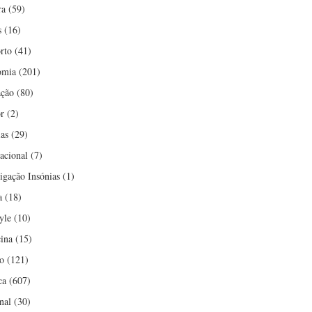
ra
(59)
s
(16)
rto
(41)
omia
(201)
ção
(80)
r
(2)
ias
(29)
nacional
(7)
tigação Insónias
(1)
a
(18)
yle
(10)
ina
(15)
o
(121)
ca
(607)
nal
(30)