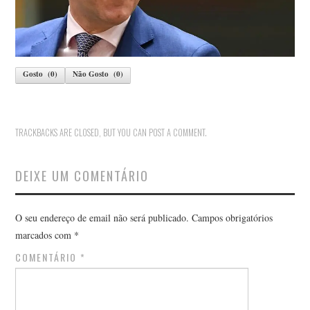
Gosto
(
0
)
Não Gosto
(
0
)
TRACKBACKS ARE CLOSED, BUT YOU CAN
POST A COMMENT
.
DEIXE UM COMENTÁRIO
O seu endereço de email não será publicado.
Campos obrigatórios
marcados com
*
COMENTÁRIO
*