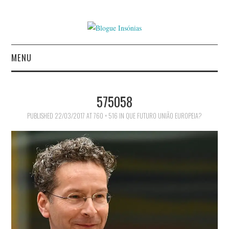
MENU
INÍCIO
575058
AUTORES
PUBLISHED
22/03/2017
AT
760 × 516
IN
QUE FUTURO UNIÃO EUROPEIA?
CONTACTO
POLÍTICA DE
PRIVACIDADE