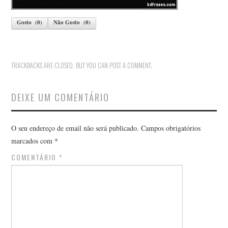
Gosto
(
0
)
Não Gosto
(
0
)
TRACKBACKS ARE CLOSED, BUT YOU CAN
POST A COMMENT
.
DEIXE UM COMENTÁRIO
O seu endereço de email não será publicado.
Campos obrigatórios
marcados com
*
COMENTÁRIO
*