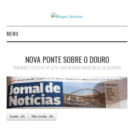
MENU
INÍCIO
NOVA PONTE SOBRE O DOURO
AUTORES
PUBLISHED
21/12/2017
AT
2272 × 608
IN
DESACORDOS EM VEZ DE ACORDOS
CONTACTO
POLÍTICA DE
PRIVACIDADE
Gosto
(
0
)
Não Gosto
(
0
)