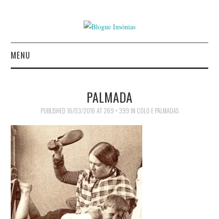
MENU
INÍCIO
PALMADA
AUTORES
PUBLISHED
16/03/2016
AT
269 × 399
IN
COLO E PALMADAS
CONTACTO
POLÍTICA DE
PRIVACIDADE