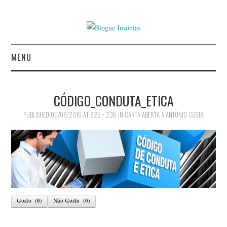
MENU
INÍCIO
CÓDIGO_CONDUTA_ETICA
AUTORES
PUBLISHED
05/08/2016
AT
825 × 236
IN
CARTA ABERTA A ANTÓNIO COSTA
CONTACTO
POLÍTICA DE
PRIVACIDADE
Gosto
(
0
)
Não Gosto
(
0
)