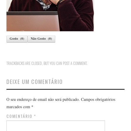
Gosto
(
0
)
Não Gosto
(
0
)
TRACKBACKS ARE CLOSED, BUT YOU CAN
POST A COMMENT
.
DEIXE UM COMENTÁRIO
O seu endereço de email não será publicado.
Campos obrigatórios
marcados com
*
COMENTÁRIO
*