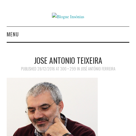
MENU
INÍCIO
JOSE ANTONIO TEIXEIRA
AUTORES
PUBLISHED
28/12/2016
AT
300 × 299
IN
JOSÉ ANTÓNIO FERREIRA
CONTACTO
POLÍTICA DE
PRIVACIDADE