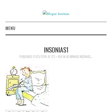
MENU
INÍCIO
INSONIAS1
AUTORES
PUBLISHED
17/03/2016
AT
173 × 169
IN
AS MINHAS INSÓNIAS….
CONTACTO
POLÍTICA DE
PRIVACIDADE