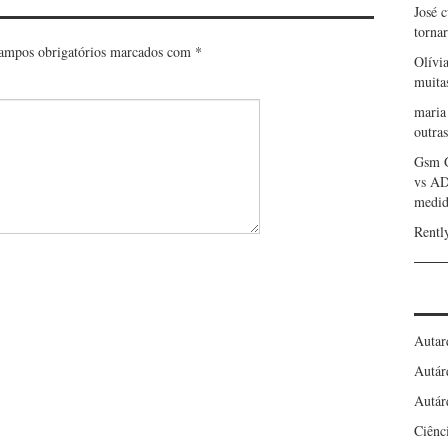
José 
torna
ampos obrigatórios marcados com
*
Olívi
muita
maria
outras
Gsm 
vs A
medid
Rentl
Autar
Autár
Autár
Ciênc