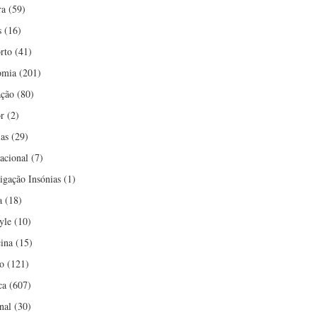
ra
(59)
s
(16)
rto
(41)
omia
(201)
ção
(80)
r
(2)
ias
(29)
nacional
(7)
tigação Insónias
(1)
a
(18)
yle
(10)
ina
(15)
o
(121)
ca
(607)
nal
(30)