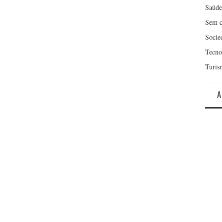
Saúde
Sem c
Socie
Tecno
Turis
A