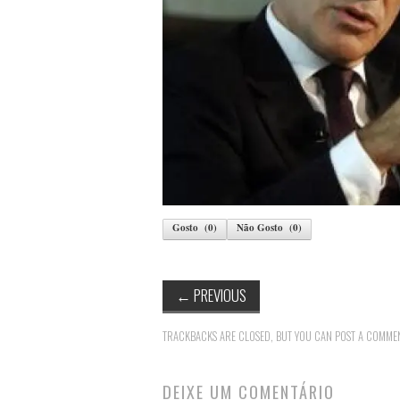
Gosto
(
0
)
Não Gosto
(
0
)
←
PREVIOUS
TRACKBACKS ARE CLOSED, BUT YOU CAN
POST A COMME
DEIXE UM COMENTÁRIO