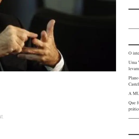
O int
Uma 
levam 
Plano
Caste
A MU
Que f
prátic
NT
.