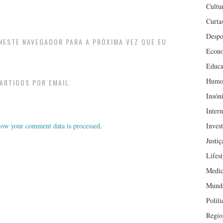
Cultu
Curta
Despo
 NESTE NAVEGADOR PARA A PRÓXIMA VEZ QUE EU
Econ
Educa
Humo
ARTIGOS POR EMAIL.
Insón
Inter
Inves
ow your comment data is processed
.
Justiç
Lifest
Medic
Mund
Políti
Regio