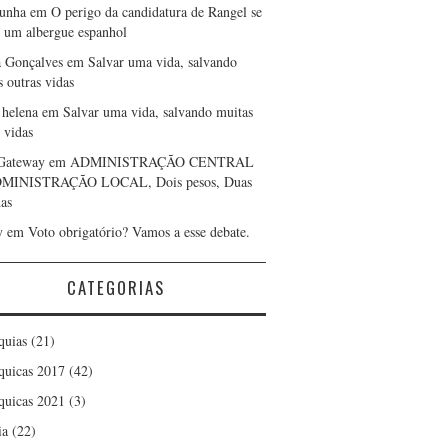
cunha
em
O perigo da candidatura de Rangel se
r um albergue espanhol
a Gonçalves
em
Salvar uma vida, salvando
s outras vidas
 helena
em
Salvar uma vida, salvando muitas
 vidas
Gateway
em
ADMINISTRAÇÃO CENTRAL
DMINISTRAÇÃO LOCAL, Dois pesos, Duas
as
y
em
Voto obrigatório? Vamos a esse debate.
CATEGORIAS
quias
(21)
quicas 2017
(42)
quicas 2021
(3)
ia
(22)