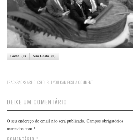
PRIVACIDADE
Gosto
(
0
)
Não Gosto
(
0
)
TRACKBACKS ARE CLOSED, BUT YOU CAN
POST A COMMENT
.
DEIXE UM COMENTÁRIO
O seu endereço de email não será publicado.
Campos obrigatórios
marcados com
*
COMENTÁRIO
*