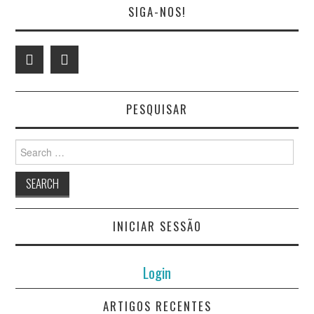
SIGA-NOS!
JORGE ANTÔNIO
MONTEIRO DE LIMA
JORGE MADUREIRA
PESQUISAR
JOSÉ ANTÓNIO BARBOSA
Search
for:
JOSÉ ANTÓNIO FERREIRA
JOSÉ GABRIEL QUARESMA
INICIAR SESSÃO
JOSÉ LUÍS FOGO
Login
LUÍS CIRILO CARVALHO
ARTIGOS RECENTES