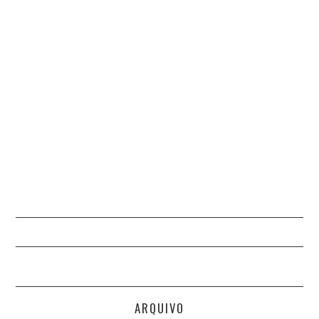
PAULO VIEIRA DA SILVA
PEDRO CARVALHO
ESTEVES
PEDRO MOURIÑO
PEDRO PIMPÃO
PEDRO SALVADOR
PEDRO SAMPAIO
QUINTINO FERREIRA
ARQUIVO
PINTO