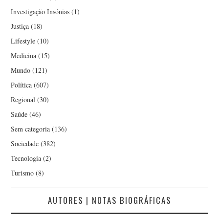
Investigação Insónias
(1)
NORBERTO VALÉRIO
Justiça
(18)
NUNO DA COSTA NATA
Lifestyle
(10)
Medicina
(15)
NUNO GAROUPA
Mundo
(121)
Política
(607)
NUNO TEIXEIRA CASTRO
Regional
(30)
PAULO FERREIRA
Saúde
(46)
Sem categoria
(136)
PAULO NETO
Sociedade
(382)
Tecnologia
(2)
PAULO RAMALHEIRA
Turismo
(8)
TEIXIERA
AUTORES | NOTAS BIOGRÁFICAS
PAULO VALÉRIO