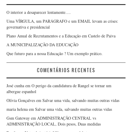
LUÍS GONÇALVES SECO
O interior a desaparecer lentamente….
LUÍSA TEIXEIRA VAZ
Uma VÍRGULA, um PARÁGRAFO e um EMAIL levam as crises:
governativa e presidencial
LUIZ ALONSO
Plano Anual de Recrutamentos e a Educação em Castelo de Paiva
A MUNICIPALIZAÇÃO DA EDUCAÇÃO
MANUEL DAMAS
Que futuro para a nossa Educação ? Um exemplo prático.
MANUEL JORGE
COMENTÁRIOS RECENTES
MANUEL VITORINO
José cunha
em
O perigo da candidatura de Rangel se tornar um
MARCO AURÉLIO
albergue espanhol
Olívia Gonçalves
em
Salvar uma vida, salvando muitas outras vidas
CARVALHO
maria helena
em
Salvar uma vida, salvando muitas outras vidas
Gsm Gateway
em
ADMINISTRAÇÃO CENTRAL vs
MARCO VERÍSSIMO
ADMINISTRAÇÃO LOCAL, Dois pesos, Duas medidas