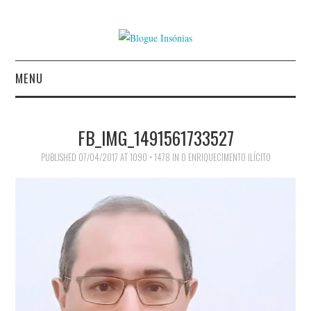
MENU
INÍCIO
FB_IMG_1491561733527
AUTORES
PUBLISHED
07/04/2017
AT
1090 × 1478
IN
O ENRIQUECIMENTO ILÍCITO
AGUIAR CASTRO
ALEXANDRE MIGUEL
MESTRE
AMÉRICO COUTINHO