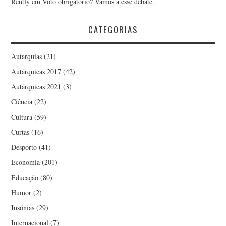
Rently
em
Voto obrigatório? Vamos a esse debate.
MARGARIDA MANO
CATEGORIAS
MARIA CRUZ
Autarquias
(21)
MARIELLA AUGUSTA
Autárquicas 2017
(42)
MÁRIO NUNO NEVES
Autárquicas 2021
(3)
Ciência
(22)
MARTHA MENDES
Cultura
(59)
Curtas
(16)
MAYKE
Desporto
(41)
MONICA SABROSA
Economia
(201)
Educação
(80)
NARCISO MIRANDA
Humor
(2)
Insónias
(29)
NORBERTO PIRES
Internacional
(7)