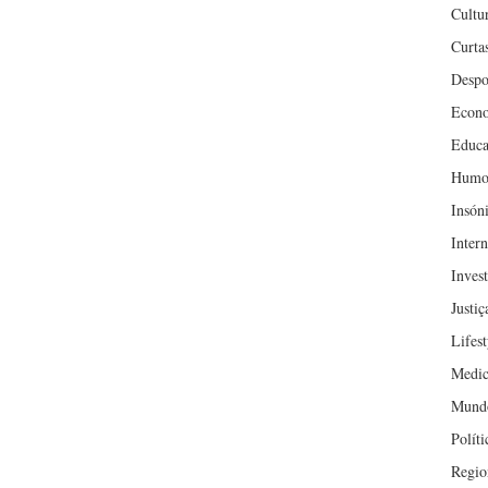
Cultu
Curta
Despo
Econ
Educa
Humo
Insón
Inter
Inves
Justiç
Lifest
Medic
Mund
Políti
Regio