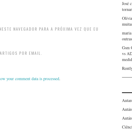
José 
torna
Olívi
muita
 NESTE NAVEGADOR PARA A PRÓXIMA VEZ QUE EU
maria
outras
Gsm 
ARTIGOS POR EMAIL.
vs A
medid
Rentl
ow your comment data is processed
.
Autar
Autár
Autár
Ciênc