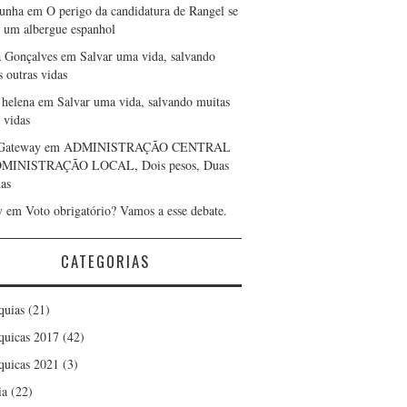
cunha
em
O perigo da candidatura de Rangel se
r um albergue espanhol
a Gonçalves
em
Salvar uma vida, salvando
s outras vidas
 helena
em
Salvar uma vida, salvando muitas
 vidas
Gateway
em
ADMINISTRAÇÃO CENTRAL
DMINISTRAÇÃO LOCAL, Dois pesos, Duas
as
y
em
Voto obrigatório? Vamos a esse debate.
CATEGORIAS
quias
(21)
quicas 2017
(42)
quicas 2021
(3)
ia
(22)