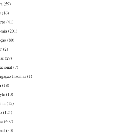
ra
(59)
s
(16)
rto
(41)
omia
(201)
ção
(80)
r
(2)
ias
(29)
nacional
(7)
tigação Insónias
(1)
a
(18)
yle
(10)
ina
(15)
o
(121)
ca
(607)
nal
(30)