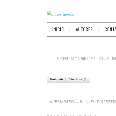
INÍCIO
AUTORES
CONT
PUBLISHED
02/03/2017
AT
749 × 421
IN
RUI MO
Gosto
(
0
)
Não Gosto
(
0
)
TRACKBACKS ARE CLOSED, BUT YOU CAN
POST A COMME