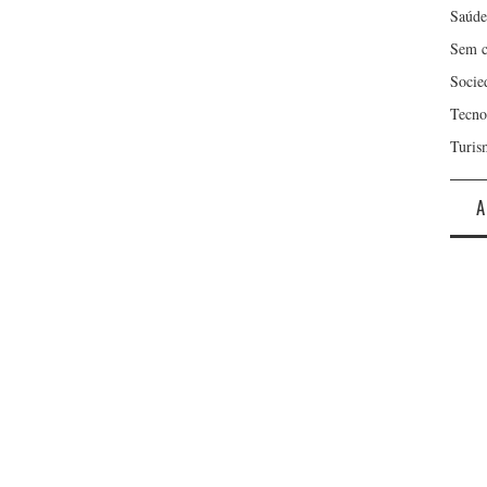
Saúde
Sem c
Socie
Tecno
Turis
A