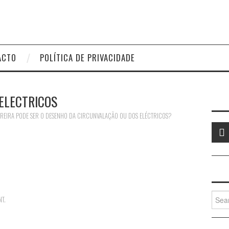
ACTO
POLÍTICA DE PRIVACIDADE
ELECTRICOS
REIRA PODE SER O DESENHO DA CIRCUNVALAÇÃO OU DOS ELÉCTRICOS?
Searc
NT
.
for: