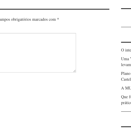
ampos obrigatórios marcados com
*
O int
Uma 
levam 
Plano
Caste
A MU
Que f
prátic