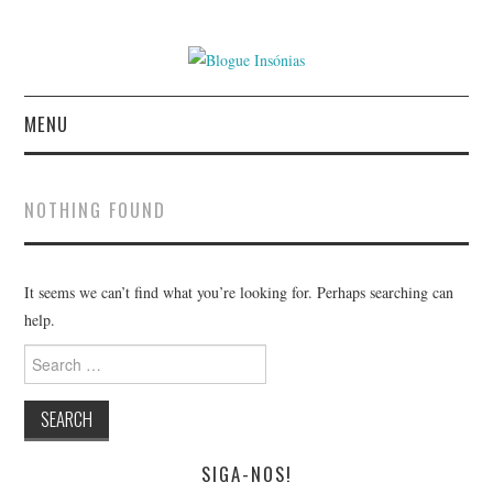
MENU
INÍCIO
NOTHING FOUND
AUTORES
CONTACTO
It seems we can’t find what you’re looking for. Perhaps searching can
help.
POLÍTICA DE
Search
for:
PRIVACIDADE
SIGA-NOS!