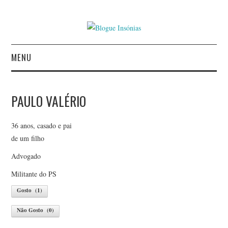
MENU
INÍCIO
PAULO VALÉRIO
AUTORES
36 anos, casado e pai
CONTACTO
de um filho
Advogado
POLÍTICA DE
Militante do PS
PRIVACIDADE
Gosto
(
1
)
Não Gosto
(
0
)