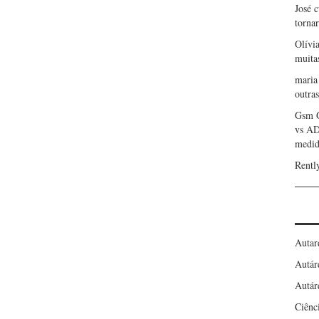
José 
torna
Olívi
muita
maria
outras
Gsm 
vs A
medid
Rentl
Autar
Autár
Autár
Ciênc