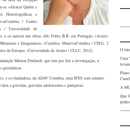
am-se «Alcácer Quibir e
s Historiográficas e
ervaCoimbra / Centro
os / Universidade de
s, a co-autoria das obras «Do Pobre B.B. em Portugal» (Aveiro:
: Memórias e Imaginários» (Coimbra: MinervaCoimbra / CIEG, 2
O int
ostos da Europa» (Universidade de Aveiro / CLLC, 2012).
Uma 
ndação Marion Ehrhardt, que tem por fim a investigação, a
levam 
so-germânicas.
Plano
ção), e co-fundadora, da ADAV Coimbra, uma IPSS com estatuto
Caste
 vária a grávidas, grávidas adolescentes e puérperas.
A MU
Que f
prátic