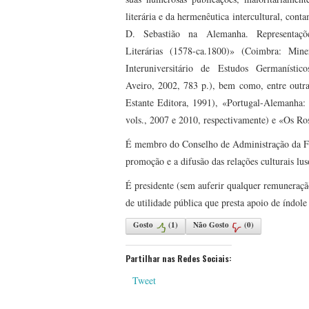
literária e da hermenêutica intercultural, cont
D. Sebastião na Alemanha. Representaçõe
Literárias (1578-ca.1800)» (Coimbra: Min
Interuniversitário de Estudos Germanístic
Aveiro, 2002, 783 p.), bem como, entre outra
Estante Editora, 1991), «Portugal-Alemanha
vols., 2007 e 2010, respectivamente) e «Os R
É membro do Conselho de Administração da Fu
promoção e a difusão das relações culturais lu
É presidente (sem auferir qualquer remunera
de utilidade pública que presta apoio de índole
Gosto
(
1
)
Não Gosto
(
0
)
Partilhar nas Redes Sociais:
Tweet