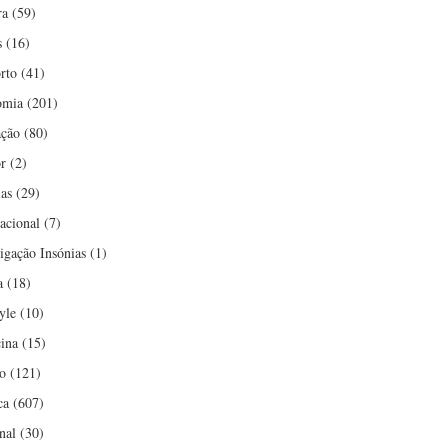
ra
(59)
s
(16)
rto
(41)
omia
(201)
ção
(80)
r
(2)
ias
(29)
nacional
(7)
tigação Insónias
(1)
a
(18)
yle
(10)
ina
(15)
o
(121)
ca
(607)
nal
(30)