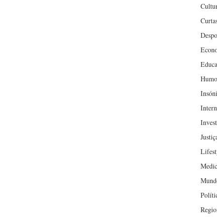
Cultu
Curta
Despo
Econ
Educa
Humo
Insón
Inter
Inves
Justiç
Lifest
Medic
Mund
Políti
Regio