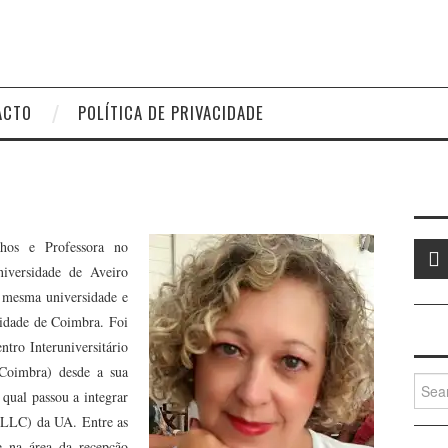
ACTO
POLÍTICA DE PRIVACIDADE
hos e Professora no
iversidade de Aveiro
 mesma universidade e
idade de Coimbra. Foi
tro Interuniversitário
Coimbra) desde a sua
Searc
 qual passou a integrar
for:
(CLLC) da UA. Entre as
e na área da recepção