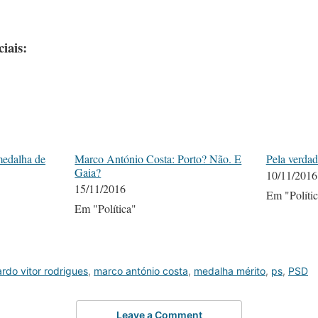
iais:
medalha de
Marco António Costa: Porto? Não. E
Pela verdad
Gaia?
10/11/2016
15/11/2016
Em "Políti
Em "Política"
rdo vitor rodrigues
,
marco antónio costa
,
medalha mérito
,
ps
,
PSD
Leave a Comment