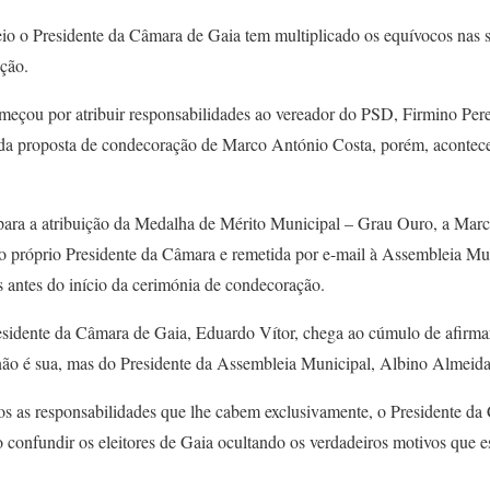
io o Presidente da Câmara de Gaia tem multiplicado os equívocos nas s
ação.
eçou por atribuir responsabilidades ao vereador do PSD, Firmino Pere
 da proposta de condecoração de Marco António Costa, porém, acontece
para a atribuição da Medalha de Mérito Municipal – Grau Ouro, a Marco
o próprio Presidente da Câmara e remetida por e-mail à Assembleia Mu
 antes do início da cerimónia de condecoração.
esidente da Câmara de Gaia, Eduardo Vítor, chega ao cúmulo de afirma
não é sua, mas do Presidente da Assembleia Municipal, Albino Almeida
iros as responsabilidades que lhe cabem exclusivamente, o Presidente d
 confundir os eleitores de Gaia ocultando os verdadeiros motivos que e