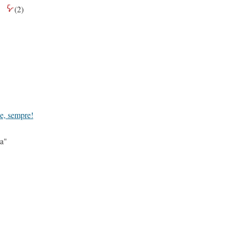
(
2
)
e, sempre!
ca"