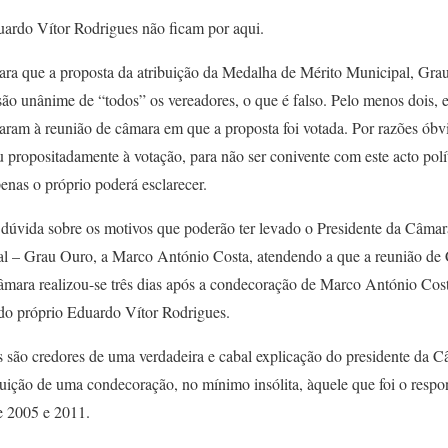
ardo Vítor Rodrigues não ficam por aqui.
ara que a proposta da atribuição da Medalha de Mérito Municipal, Gr
são unânime de “todos” os vereadores, o que é falso. Pelo menos dois, e
ltaram à reunião de câmara em que a proposta foi votada. Por razões óbv
 propositadamente à votação, para não ser conivente com este acto polí
enas o próprio poderá esclarecer.
a dúvida sobre os motivos que poderão ter levado o Presidente da Câmara
l – Grau Ouro, a Marco António Costa, atendendo a que a reunião de
âmara realizou-se três dias após a condecoração de Marco António Costa
 do próprio Eduardo Vítor Rodrigues.
s são credores de uma verdadeira e cabal explicação do presidente da 
buição de uma condecoração, no mínimo insólita, àquele que foi o respo
re 2005 e 2011.