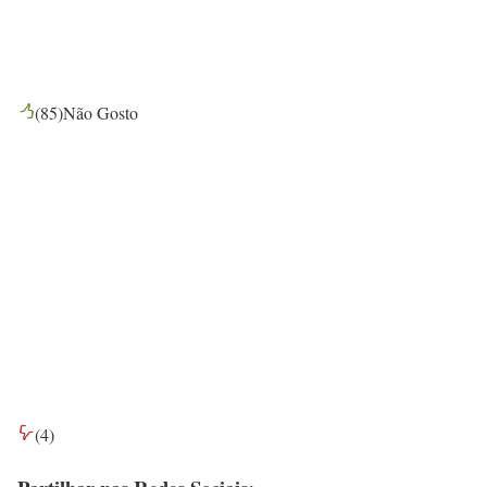
(
85
)
Não Gosto
(
4
)