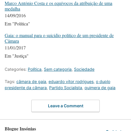
Marco António Costa e os equívocos da atribuição de uma
medalha
14/09/2016
Em "Política"
Gaia: o manual para o suicídio político de um presidente de
Câmara
11/01/2017
Em "Justiça"
Categories:
Política
,
Sem categoria
,
Sociedade
Tags:
câmara de gaia
,
eduardo vitor rodrigues
,
o duplo
presidente da câmara
,
Partido Socialista
,
quimera de gaia
Leave a Comment
Blogue Insónias