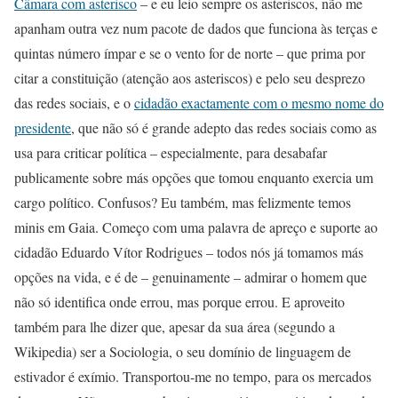
Câmara com asterisco
– e eu leio sempre os asteriscos, não me
apanham outra vez num pacote de dados que funciona às terças e
quintas número ímpar e se o vento for de norte – que prima por
citar a constituição (atenção aos asteriscos) e pelo seu desprezo
das redes sociais, e o
cidadão exactamente com o mesmo nome do
presidente
, que não só é grande adepto das redes sociais como as
usa para criticar política – especialmente, para desabafar
publicamente sobre más opções que tomou enquanto exercia um
cargo político. Confusos? Eu também, mas felizmente temos
minis em Gaia. Começo com uma palavra de apreço e suporte ao
cidadão Eduardo Vítor Rodrigues – todos nós já tomamos más
opções na vida, e é de – genuinamente – admirar o homem que
não só identifica onde errou, mas porque errou. E aproveito
também para lhe dizer que, apesar da sua área (segundo a
Wikipedia) ser a Sociologia, o seu domínio de linguagem de
estivador é exímio. Transportou-me no tempo, para os mercados