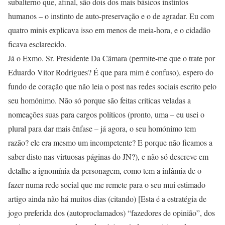
subalterno que, afinal, são dois dos mais básicos instintos
humanos – o instinto de auto-preservação e o de agradar. Eu com
quatro minis explicava isso em menos de meia-hora, e o cidadão
ficava esclarecido.
Já o Exmo. Sr. Presidente Da Câmara (permite-me que o trate por
Eduardo Vítor Rodrigues? É que para mim é confuso), espero do
fundo de coração que não leia o post nas redes sociais escrito pelo
seu homónimo. Não só porque são feitas críticas veladas a
nomeações suas para cargos políticos (pronto, uma – eu usei o
plural para dar mais ênfase – já agora, o seu homónimo tem
razão? ele era mesmo um incompetente? E porque não ficamos a
saber disto nas virtuosas páginas do JN?), e não só descreve em
detalhe a ignomínia da personagem, como tem a infâmia de o
fazer numa rede social que me remete para o seu mui estimado
artigo ainda não há muitos dias (citando) [Esta é a estratégia de
jogo preferida dos (autoproclamados) “fazedores de opinião”, dos