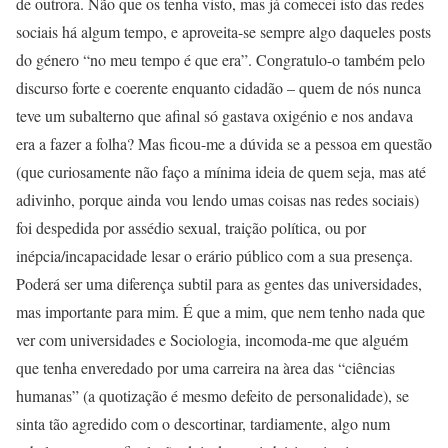
de outrora. Não que os tenha visto, mas já comecei isto das redes
sociais há algum tempo, e aproveita-se sempre algo daqueles posts
do género “no meu tempo é que era”. Congratulo-o também pelo
discurso forte e coerente enquanto cidadão – quem de nós nunca
teve um subalterno que afinal só gastava oxigénio e nos andava
era a fazer a folha? Mas ficou-me a dúvida se a pessoa em questão
(que curiosamente não faço a mínima ideia de quem seja, mas até
adivinho, porque ainda vou lendo umas coisas nas redes sociais)
foi despedida por assédio sexual, traição política, ou por
inépcia/incapacidade lesar o erário público com a sua presença.
Poderá ser uma diferença subtil para as gentes das universidades,
mas importante para mim. É que a mim, que nem tenho nada que
ver com universidades e Sociologia, incomoda-me que alguém
que tenha enveredado por uma carreira na àrea das “ciências
humanas” (a quotização é mesmo defeito de personalidade), se
sinta tão agredido com o descortinar, tardiamente, algo num