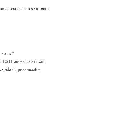
 homossexuais não se tornam,
 os ame?
e 10/11 anos e estava em
espida de preconceitos,