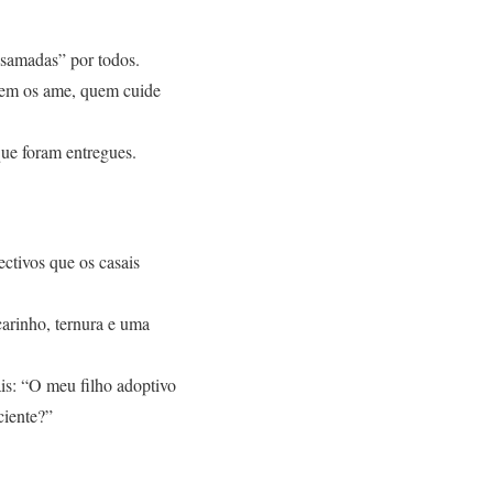
esamadas” por todos.
uem os ame, quem cuide
que foram entregues.
ctivos que os casais
carinho, ternura e uma
is: “O meu filho adoptivo
ciente?”