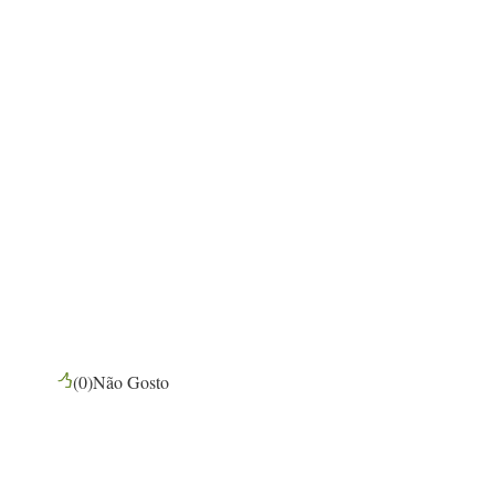
(
0
)
Não Gosto