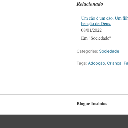
Relacionado
Um cão é um cão. Um fil
benção de Deus.
08/01/2022
Em "Sociedade"
Categories:
Sociedade
Tags:
Adopção
,
Criança
,
Fa
Blogue Insónias