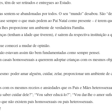
es, têm de ser retirados e entregues ao Estado.
adas sentem-se abandonadas por todos. O seu “mundo” desabou. São “d
uase sempre o que mais pedem ao Pai Natal como presente – é terem q
m lhes proporcione um ambiente de verdadeira Família.
ças (tenham a idade que tiverem), é saírem da respectiva instituição a 
 que comecei a mudar de opinião.
 não estavam assim tão bem fundamentadas como sempre pensei.
m casais homossexuais a quererem adoptar crianças com os mesmos obje
mesmo: poder amar alguém, cuidar, zelar, proporcionar um ambiente de 
 com os mesmos receios e ansiedades que os Pais e Mães heterossexua
u saber cuidar dele?”; “Vou saber educá-lo?”; “Vou dar-lhe o amor sufi
 que não existem pais homossexuais ou pais heterossexuais.
!