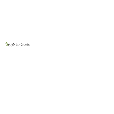
(
0
)
Não Gosto