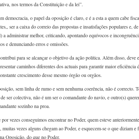
ativa, nos termos da Constituição e da lei”.
 democracia, o papel da oposição é claro, e é a esta a quem cabe fiscal
es,, ser a caixa do correio das propostas e insatisfações populares e, de
l) a administrar melhor, criticando, apontando equívocos e incongruênci
os e denunciando erros e omissões.
ribui para se alcançar o objetivo da ação política. Além disso, deve 
resentar caminhos diferentes dos actuais para garantir maior eficiência
o constante crescimento desse mesmo órgão ou orgãos.
osição, sem linha de rumo e sem nenhuma coerência, não é correcto. 
em de ser colectiva, não é um ser o comandante do navio, e outro(s) que
mandante sozinho na proa.
 por vezes conseguimos encontrar no Poder, quem esteve anteriorment
a, muitas vezes alguns chegam ao Poder, e esquecem-se o que diziam e
r na Oposição, do que no Poder.