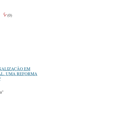
(
0
)
NALIZAÇÂO EM
L. UMA REFORMA
?
ca"