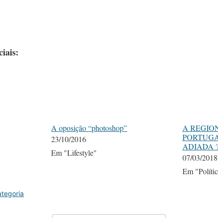
iais:
A oposição “photoshop”
A REGIO
PORTUGA
23/10/2016
ADIADA 
Em "Lifestyle"
07/03/2018
Em "Políti
tegoria