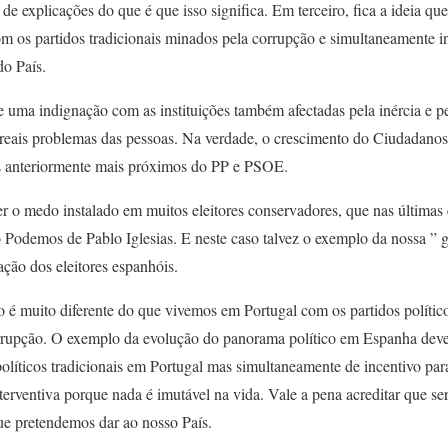
de explicações do que é que isso significa. Em terceiro, fica a ideia q
m os partidos tradicionais minados pela corrupção e simultaneamente i
do País.
uma indignação com as instituições também afectadas pela inércia e p
reais problemas das pessoas. Na verdade, o crescimento do Ciudadanos
res anteriormente mais próximos do PP e PSOE.
r o medo instalado em muitos eleitores conservadores, que nas últimas
o Podemos de Pablo Iglesias. E neste caso talvez o exemplo da nossa ” 
ação dos eleitores espanhóis.
é muito diferente do que vivemos em Portugal com os partidos políticos
rupção. O exemplo da evolução do panorama político em Espanha deveri
políticos tradicionais em Portugal mas simultaneamente de incentivo pa
nterventiva porque nada é imutável na vida. Vale a pena acreditar que s
ue pretendemos dar ao nosso País.