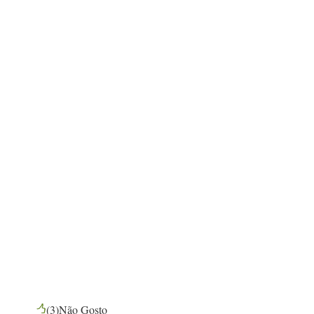
(
3
)
Não Gosto