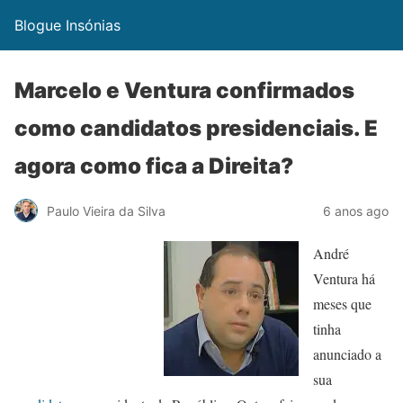
Blogue Insónias
Marcelo e Ventura confirmados
como candidatos presidenciais. E
agora como fica a Direita?
Paulo Vieira da Silva
6 anos ago
André
Ventura há
meses que
tinha
anunciado a
sua