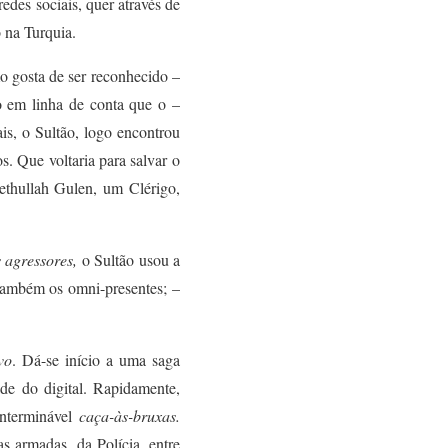
redes sociais, quer através de
 na Turquia.
o gosta de ser reconhecido –
o em linha de conta que o –
is, o Sultão,
logo
encontr
ou
os. Que voltaria para salvar o
ethullah Gulen, um
Clérigo,
s agressores,
o Sultão usou a
 também os omni-presentes; –
vo
.
Dá-se início a uma saga
ade do digital.
Rapidamente,
nterminável
caça-às-bruxas.
s armadas, da Polícia, entre