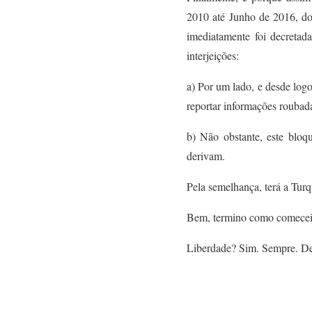
2010 até Junho de 2016, 
imediatamente
foi decretad
interjeições:
a
)
P
or um lado,
e desde logo
reportar informações roubada
b) Não obstante,
este bloq
derivam.
Pela semelhança, terá a Turq
Bem, termino como comecei
Liberdade? Sim. Sempre. D