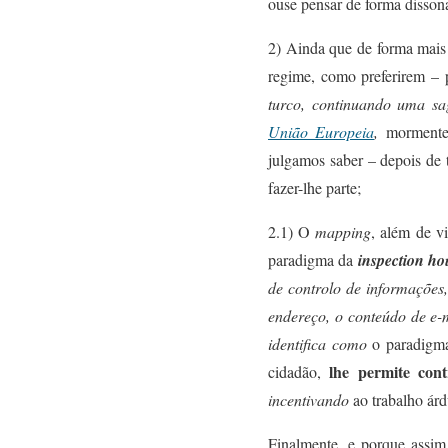
ouse pensar de forma disson
2)
A
inda que de forma mais t
regime
, como preferirem – 
turco, continuando
um
a sa
União Europeia
,
morment
julgamos saber – depois de
fazer-lhe parte
;
2.1) O
mapping
, além de vi
paradigma da
inspection ho
de controlo de informações,
endereço, o conteúdo d
e
e-
identifica como
o paradig
lhe permite cont
cidadão,
incentivando
ao trabalho ár
F
inalmente, e porque
a
ssim