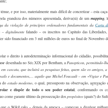
ante;
énue, e por isso, materialmente mais difícil de concretizar – est
a caça
pela grandeza dos números apresentada,
deriva
(rá)
de um
mapping
,
ga da violação d
e
princípios ordenadores fundamentais da
Carta d
e –
digitalmente
falando
– os inscritos no Capítulo das Liberdades
 ter sido financiado em 3 mil milhões de euros no final de Novembro
olar o direito
à autodeterminação
informacional do cidadão, possibil
i
t
use
desenhada no Séc.XIX por Bentham, a
Panopticon, permitindo-lh
 em cascata, que inclu
irá
as pesquisas feitas, quem são os amigos, 
mails e documentos,…
aquilo que Michel Foucault – em «Vigiar e Pu
ma do
estado moderno
, o qual, pressuposto na observação, agregaçã
rolar e dispôr de todo o seu poder estatal
, conformando os co
duo como garante último da prossecução dos
propósitos
(quais?) do Sul
 que o WikiLeaks – depois da ameaça – começou a divulgar milhar