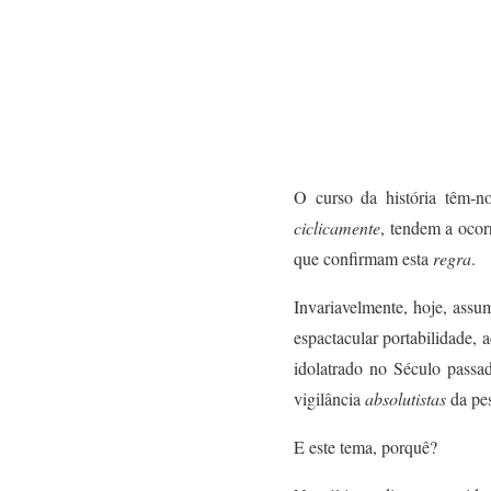
O curso da história têm-no
ciclicamente
, tendem a ocor
que confirmam
esta
regra
.
Invariavelmente, hoje, assu
espactacular portabilidade, 
idolatrado no Século passad
vigilância
absolutistas
da pes
E este tema, porquê?