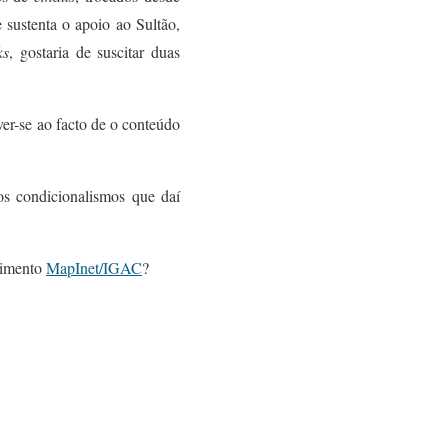
 sustenta o apoio ao Sultão,
ks
,
gostaria de suscitar duas
ve
r
-se ao facto de o conteúdo
s condicionalismos que daí
dimento
MapInet/IGAC
?