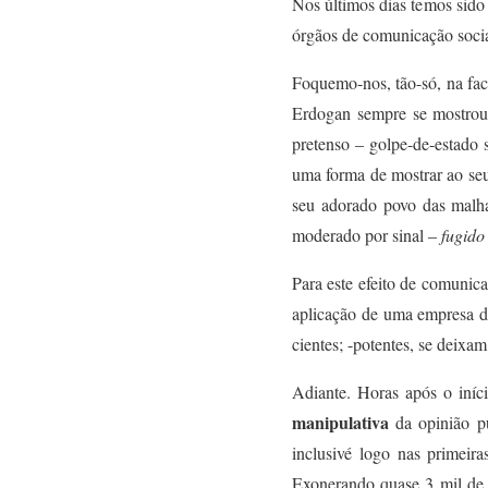
Nos últimos dias temos sid
órgãos de comunicação social
F
oquemo-nos, tão-só, n
a fa
Erdogan sempre se mostrou 
pretenso – golpe-de-estado
uma forma de mostrar ao se
seu adorado povo das malha
moderado por sinal –
fugido
Para
este
efeito d
e
comunicaç
aplicação de uma empresa d
cientes; -potentes, se deix
a
m 
Adiante. Horas após o iníc
manipulativa
da opinião pú
inclusivé
logo nas primeir
Exonerando quase 3 mil de