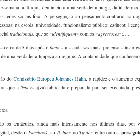
de-semana, a Turquia deu início a uma verdadeira purga, da idade mo
as redes sociais fora.
A perseguição
ao pensamento-contrário ao do
essoas: na escola, universidade, funcionalismo público; caducou licenç
ocial
tradicionais
,
que se «
identifiquem
» com os «
agressores
»
;….
7 – cerca de 5 dias após o
facto
– a – cada vez mais, pretensa – insurre
a de uma verdadeira
limpeza ao regime
.
A contabilidade que conhecem
ção do
Comissário Europeu Johannes Hahn
,
a rapidez e o aumento ex
urar que a
lista
esta(va) fabricada
e preparada para ser executada,
pre
ctos.
ido
os tentáculos
,
ainda mais
intensamente nos últimos dias,
por va
persegu
gital, desde o
Facebook
, ao
Twitter
, ao
Tinder
, entre outros,