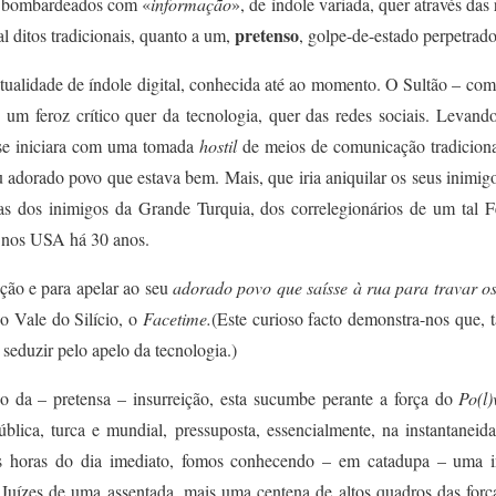
o bombardeados com «
informação
», de índole variada, quer através das 
pretenso
 ditos tradicionais, quanto a um,
, golpe-de-estado perpetrado
ctualidade
de índole
digital,
conhecida até ao momento
. O Sultão – com
um feroz crítico quer da tecnologia, quer das redes sociais. Levand
 se iniciara com uma tomada
hostil
de
meios de comunicação tradiciona
u adorado povo que estava bem.
Mais, q
ue iria aniquilar os seus inimig
s dos inimigos da Grande Turquia, dos correlegionários de um tal
F
nos USA há 30 anos.
ão e para apelar ao seu
adorado povo que saísse à rua para travar o
o Vale do Silício, o
Facetime.
(
Este curioso facto demonstra-nos que,
seduzir pelo apelo da tecnologia.
)
io da – pretensa – insurreição, esta sucumbe perante a força do
Po(l)
blica, turca e
mundial
, pressuposta, essencialmente, na instantaneid
as horas do dia
imediato
,
fomos
conhecendo –
em
catadupa
– uma i
 Juízes
de uma assentada
, mais uma centena de altos quadros das força