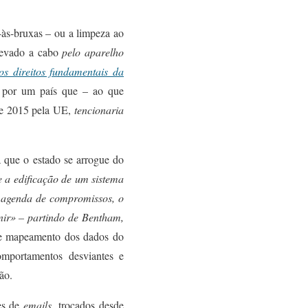
-às-bruxas –
ou a
limpeza ao
levado a cabo
pelo aparelho
os direitos fundamentais da
,
por um país que – ao que
 de 2015 pela UE,
tencionaria
a que o estado se arrogue do
e a edificação de um sistema
a agenda de compromissos, o
nir» – partindo de Bentham,
o e mapeamento dos dados do
mportamentos desviantes e
tão
.
es de
emails
, trocados desde