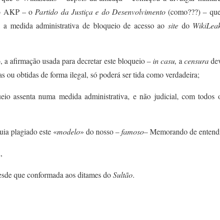
do AKP – o
Partido da Justiça e do Desenvolvimento
(como???) – que
a a medida administrativa de bloqueio de acesso ao
site
do
WikiLea
,
a afirmação usada para decretar este bloqueio –
in casu,
a
censura
de
s ou obtidas de forma ilegal,
só poderá ser tida como verdadeira
;
ueio assenta numa medida administrativa, e não judicial,
com todos o
uia plagiado este «
modelo
»
d
o nosso –
famoso
– Memorando de enten
,
esde que conformada aos ditames do
Sultão
.