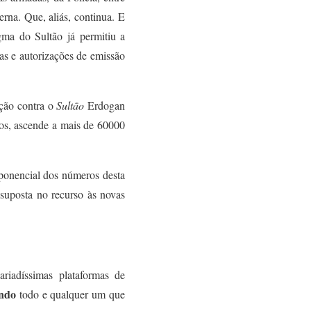
derna. Que,
aliás,
continua.
E
gma do Sultão já
permitiu a
as e autorizações de emissão
ição contra o
Sultão
Erdogan
os, ascende a mais de 60000
ponencial dos números d
est
a
ssuposta
no
recurso às novas
riadíssimas plataformas de
indo
todo e qualquer um que