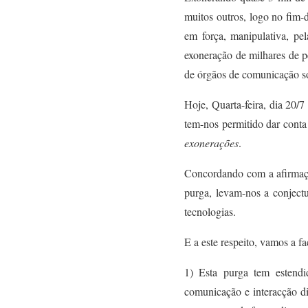
muitos outros, logo no fim-
em força, manipulativa, pel
exoner
ação de
milhares de p
de órgãos de comunicação s
H
oje, Quarta-feira, dia 20/
tem-nos permitido dar cont
exonerações
.
C
oncord
ando
com a afirma
purga, levam-nos a conject
tecnologias.
E a este respeito, v
amos a fa
1) E
st
a
purga
tem estend
comunicação e interacção di