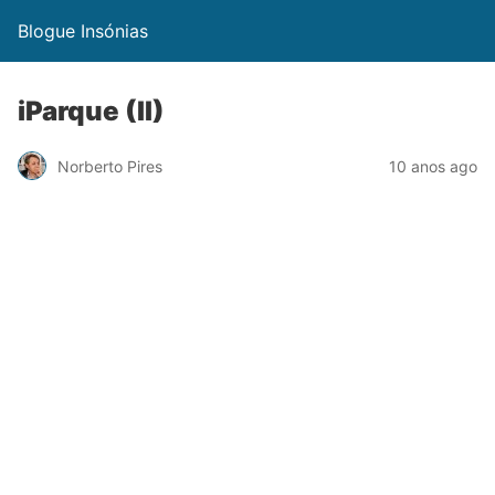
Blogue Insónias
iParque (II)
Norberto Pires
10 anos ago