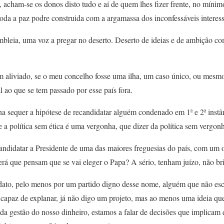
), acham-se os donos disto tudo e aí de quem lhes fizer frente, no mínim
oda a paz podre construida com a argamassa dos inconfessáveis interess
embleia, uma voz a pregar no deserto. Deserto de ideias e de ambição c
ssim aliviado, se o meu concelho fosse uma ilha, um caso único, ou mes
 ao que se tem passado por esse país fora.
a sequer a hipótese de recandidatar alguém condenado em 1ª e 2ª instân
a política sem ética é uma vergonha, que dizer da política sem vergon
didatar a Presidente de uma das maiores freguesias do país, com um 
rá que pensam que se vai eleger o Papa? A sério, tenham juízo, não br
dato, pelo menos por um partido digno desse nome, alguém que não esc
apaz de explanar, já não digo um projeto, mas ao menos uma ideia qu
ar da gestão do nosso dinheiro, estamos a falar de decisões que implica