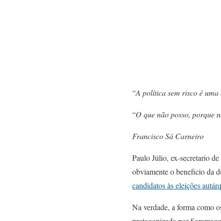
“
A política sem risco é uma
“
O que não posso, porque não
Francisco Sá Carneir
o
Paulo Júlio, ex-secretario 
obviamente o beneficio da d
candidatos às eleições autár
Na verdade, a forma como os 
protagonizada por Saramag