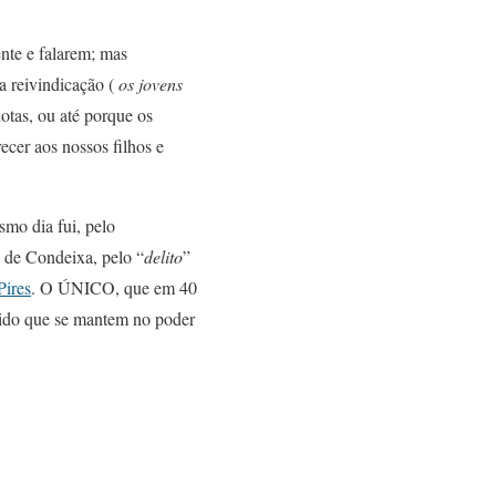
ente e falarem; mas
a reivindicação (
os jovens
uotas, ou até porque os
ecer aos nossos filhos e
smo dia fui, pelo
 de Condeixa, pelo “
delito
”
Pires
. O ÚNICO, que em 40
tido que se mantem no poder