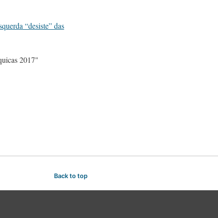
querda “desiste” das
uicas 2017"
Back to top