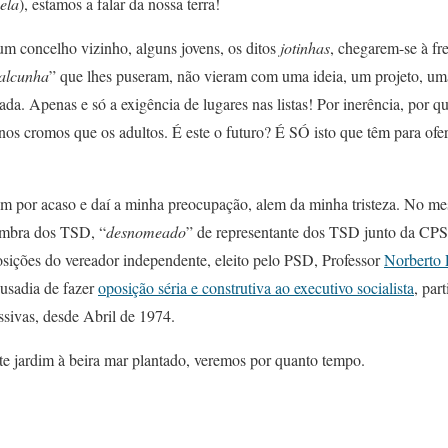
dela
), estamos a falar da nossa terra!
um concelho vizinho, alguns jovens, os ditos
jotinhas
, chegarem-se à fr
alcunha
” que lhes puseram, não vieram com uma ideia, um projeto, um
nada. Apenas e só a exigência de lugares nas listas! Por inerência, por q
nos cromos que os adultos. É este o futuro? É SÓ isto que têm para ofer
em por acaso e daí a minha preocupação, alem da minha tristeza. No me
oimbra dos TSD, “
desnomeado
” de representante dos TSD junto da CPS
osições do vereador independente, eleito pelo PSD, Professor
Norberto 
ousadia de fazer
oposição séria e construtiva ao executivo socialista
, par
ssivas, desde Abril de 1974.
e jardim à beira mar plantado, veremos por quanto tempo.