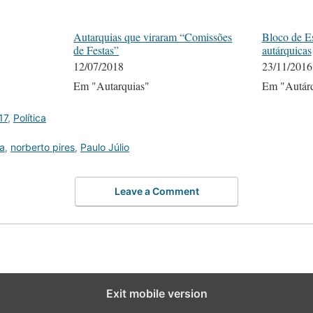
Autarquias que viraram “Comissões
Bloco de Es
de Festas”
autárquicas
12/07/2018
23/11/2016
Em "Autarquias"
Em "Autárq
17
,
Política
a
,
norberto pires
,
Paulo Júlio
Leave a Comment
Exit mobile version