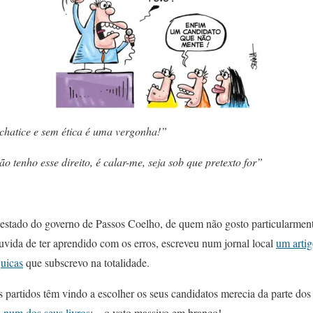
 chatice e sem ética é uma vergonha!”
 tenho esse direito, é calar-me, seja sob que pretexto fo
r”
de estado do governo de Passos Coelho, de quem não gosto particularme
uvida de ter aprendido com os erros, escreveu num jornal local
um artig
quicas
que subscrevo na totalidade.
partidos têm vindo a escolher os seus candidatos merecia da parte dos e
o
num dos seus livros
: – o voto massivo em branco!