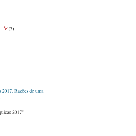
(
3
)
s 2017. Razões de uma
.
uicas 2017"