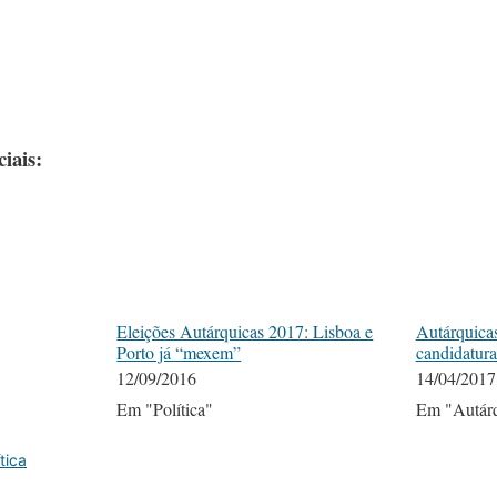
iais:
Eleições Autárquicas 2017: Lisboa e
Autárquica
Porto já “mexem”
candidatura
12/09/2016
14/04/2017
Em "Política"
Em "Autárq
ítica