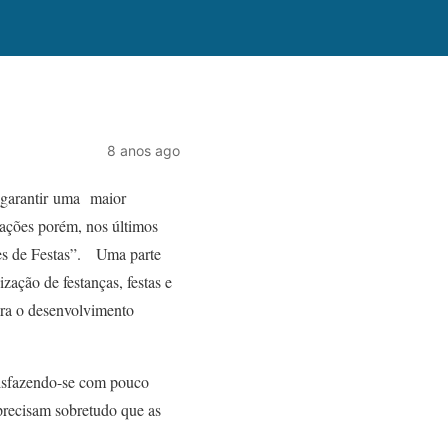
8 anos ago
garantir
uma
maior
ações porém, nos últimos
es de Festas”.
Uma parte
zação de festanças, festas e
para o desenvolvimento
tisfazendo-se com pouco
precisam sobretudo que as