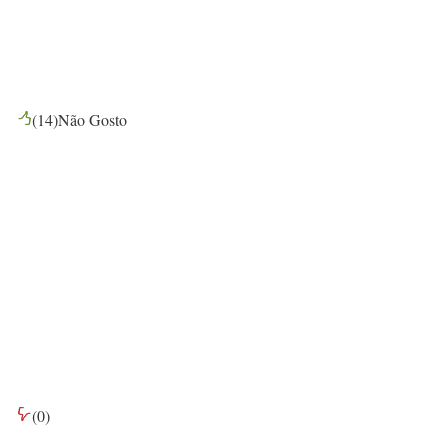
(
14
)
Não Gosto
(
0
)